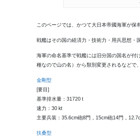
このページでは、かつて大日本帝國海軍が保
戦艦はその国の経済力・技術力・用兵思想・
海軍の命名基準で戦艦には旧分国の国名が付
種なので山の名）から類別変更されるなどで
金剛型
[要目]
基準排水量：31720 t
速力：30 kt
主要兵装：35.6cm砲8門，15cm砲14門，12.
扶桑型