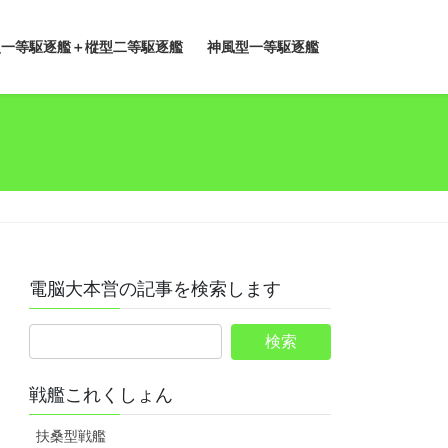
型一等駆逐艦＋樅型二等駆逐艦
神風型一等駆逐艦
電脳大本営の記事を検索します
戦艦これくしょん
扶桑型戦艦