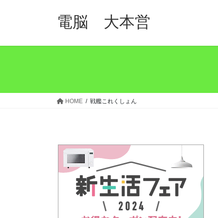
コ
ナ
ン
ビ
電脳 大本営
テ
ゲ
ン
ー
ツ
シ
へ
ョ
ス
ン
キ
に
ッ
移
HOME
戦艦これくしょん
プ
動