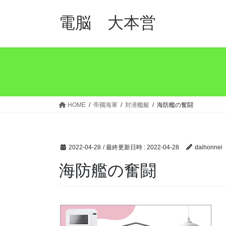
コ
ナ
ン
ビ
電脳 大本営
テ
ゲ
ン
ー
ツ
シ
へ
ョ
ス
ン
キ
に
ッ
移
HOME
帝國海軍
対潜艦艇
海防艦の奮闘
プ
動
2022-04-28
/ 最終更新日時 :
2022-04-28
daihonnei
海防艦の奮闘