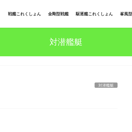
戦艦これくしょん
金剛型戦艦
駆逐艦これくしょん
峯風
対潜艦艇
対潜艦艇