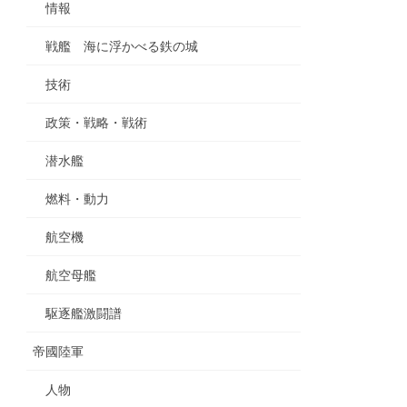
情報
戦艦 海に浮かべる鉄の城
技術
政策・戦略・戦術
潜水艦
燃料・動力
航空機
航空母艦
駆逐艦激闘譜
帝國陸軍
人物