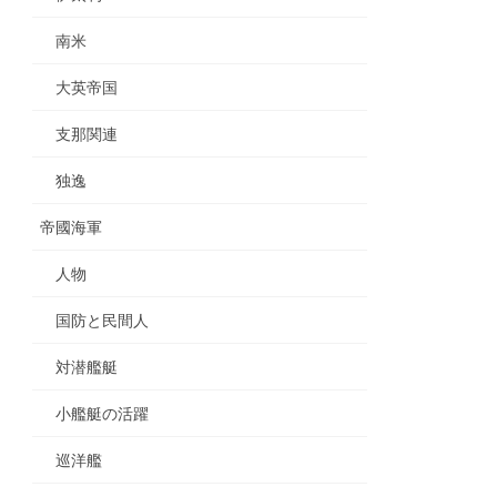
南米
大英帝国
支那関連
独逸
帝國海軍
人物
国防と民間人
対潜艦艇
小艦艇の活躍
巡洋艦