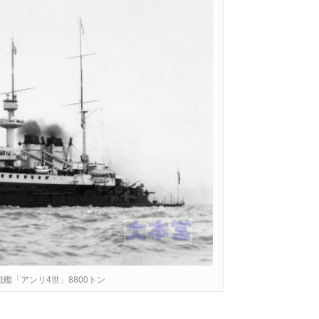
艦「アンリ4世」8800トン