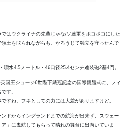
ではウクライナの先輩じゃな/ソ連軍をボコボコにした
で領土を取られながらも、かろうじて独立を守ったんで
・喫水4.5メートル・46口径25.4センチ連装砲2基4門。
月の英国王ジョージ6世陛下戴冠記念の国際観艦式に、フィ
名です。
事ですね、フネとしての力には大差がありますけど。
ランドからイングランドまでの航海が出来ず、スウェー
リア」に曳航してもらって晴れの舞台に出向いていま