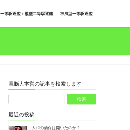
型一等駆逐艦＋樅型二等駆逐艦
神風型一等駆逐艦
電脳大本営の記事を検索します
最近の投稿
大和の酒保は開いたのか？