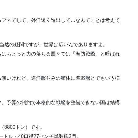
るフネでして、外洋遠く進出して…なんてことは考えて
は当然の疑問ですが、世界は広いんでありますよ。
らはちょっと力の落ちる国々では「海防戦艦」と呼ばれ
も無いけれど、巡洋艦並みの艦体に準戦艦とでもいう様
や、予算の制約で本格的な戦艦を整備できない国は結構
8800トン）です。
ートル・40口径27センチ単装砲2門。