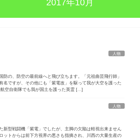
2017年10月
人物
国防の、防空の最前線へと飛び立ちます。「元祖曲芸飛行師」
有名ですが、その他にも「紫電改」を駆って我が大空を護った
航空自衛隊でも我が国土を護った英霊 […]
人物
た新型戦闘機「紫電」でしたが、主脚の欠陥は軽視出来ません
ロットからは前下方視界の悪さも指摘され、川西の大量生産の