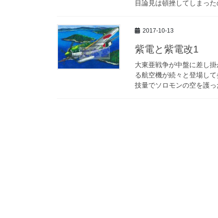
目論見は頓挫してしまったの
2017-10-13
紫電と紫電改1
大東亜戦争が中盤に差し掛
る航空機が続々と登場して
技量でソロモンの空を護った