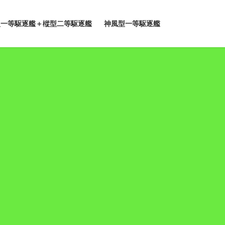
型一等駆逐艦＋樅型二等駆逐艦
神風型一等駆逐艦