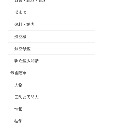
政策・戦略・戦術
潜水艦
燃料・動力
航空機
航空母艦
駆逐艦激闘譜
帝國陸軍
人物
国防と民間人
情報
技術