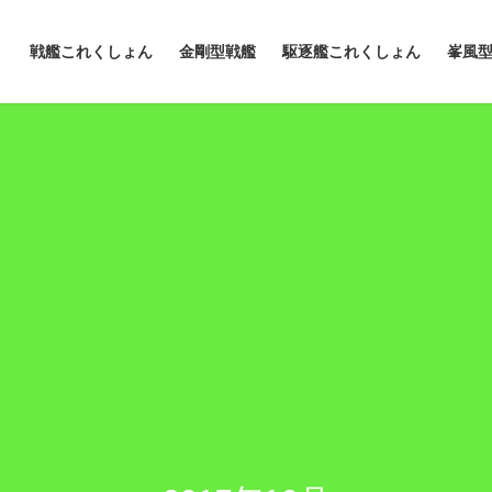
戦艦これくしょん
金剛型戦艦
駆逐艦これくしょん
峯風