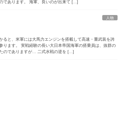
であります。 海軍、良いのが出来て […]
人物
かると、米軍には大馬力エンジンを搭載して高速・重武装を誇
参ります。 実戦経験の長い大日本帝国海軍の搭乗員は、抜群の
のでありますが… 二式水戦の逆を […]