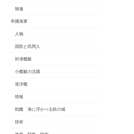
独逸
帝國海軍
人物
国防と民間人
対潜艦艇
小艦艇の活躍
巡洋艦
情報
戦艦 海に浮かべる鉄の城
技術