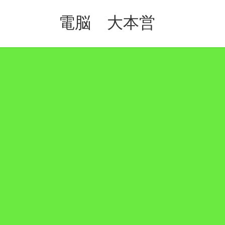
コ
ナ
ン
ビ
電脳 大本営
テ
ゲ
ン
ー
ツ
シ
へ
ョ
ス
ン
キ
に
ッ
移
プ
動