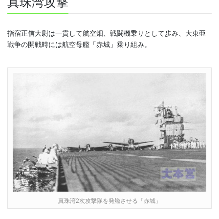
真珠湾攻撃
指宿正信大尉は一貫して航空畑、戦闘機乗りとして歩み、大東亜
戦争の開戦時には航空母艦「赤城」乗り組み。
真珠湾2次攻撃隊を発艦させる「赤城」