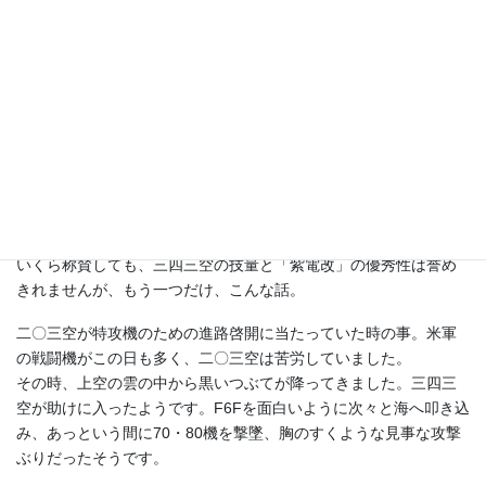
二番機は司令機の援護役ではなく、司令機の特攻でも落ちない場
合の二の矢だったそうで、源田も流石に本気で特攻する気だった
みたいですね。
しかし、その後はアメリカ軍は「原爆機」を飛ばさず、源田が迎
撃に飛び立つこともなく大日本帝国は敗戦を迎えました。
三四三空は初陣から約5ヶ月の戦闘で敵機170機を撃墜、損害は戦
闘機隊の戦死・未帰還併せて78名、偵察隊・地上部隊を含めると
97名でありました。
いくら称賛しても、三四三空の技量と「紫電改」の優秀性は誉め
きれませんが、もう一つだけ、こんな話。
二〇三空が特攻機のための進路啓開に当たっていた時の事。米軍
の戦闘機がこの日も多く、二〇三空は苦労していました。
その時、上空の雲の中から黒いつぶてが降ってきました。三四三
空が助けに入ったようです。F6Fを面白いように次々と海へ叩き込
み、あっという間に70・80機を撃墜、胸のすくような見事な攻撃
ぶりだったそうです。