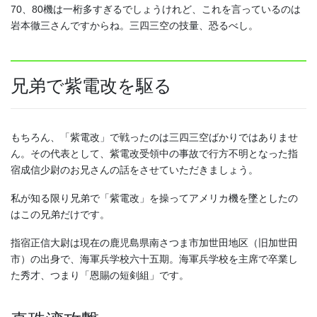
70、80機は一桁多すぎるでしょうけれど、これを言っているのは
岩本徹三さんですからね。三四三空の技量、恐るべし。
兄弟で紫電改を駆る
もちろん、「紫電改」で戦ったのは三四三空ばかりではありませ
ん。その代表として、紫電改受領中の事故で行方不明となった指
宿成信少尉のお兄さんの話をさせていただきましょう。
私が知る限り兄弟で「紫電改」を操ってアメリカ機を墜としたの
はこの兄弟だけです。
指宿正信大尉は現在の鹿児島県南さつま市加世田地区（旧加世田
市）の出身で、海軍兵学校六十五期。海軍兵学校を主席で卒業し
た秀才、つまり「恩賜の短剣組」です。