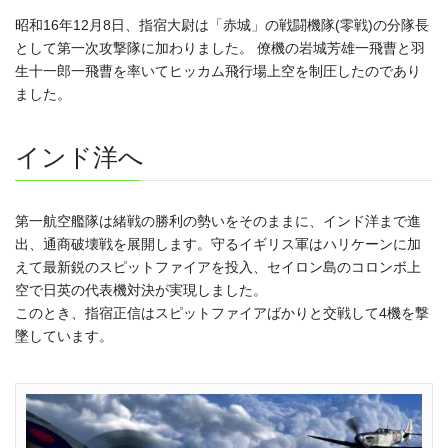
昭和16年12月8日、指宿大尉は「赤城」の戦闘機隊(零戦)の分隊長
として第一次攻撃隊に加わりました。 僚機の岩城芳雄一飛曹と羽
生十一郎一飛曹を率いてヒッカム飛行場上空を制圧したのであり
ました。
インド洋へ
第一航空艦隊は緒戦の勝利の勢いをそのままに、インド洋まで進
出、通商破壊戦を展開します。守るイギリス軍はハリケーンに加
えて最新鋭のスピットファイアを投入、セイロン島のコロンボ上
空で日英の代表機対決が実現しました。
このとき、指宿正信はスピットファイアばかりと交戦して4機を撃
墜しています。