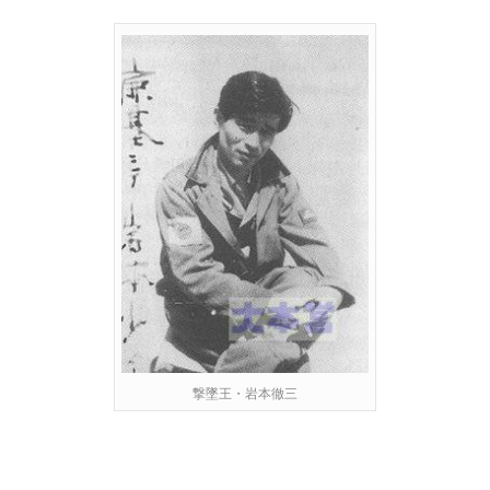
撃墜王・岩本徹三