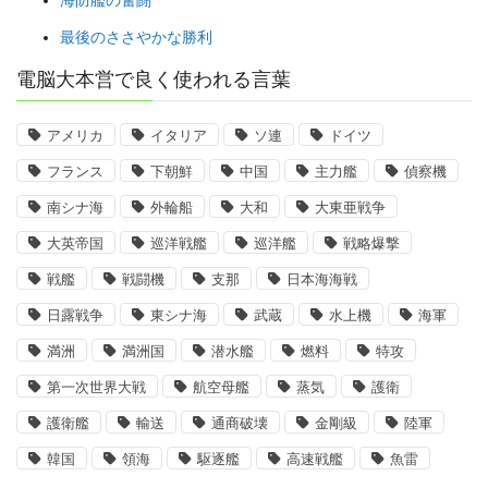
最後のささやかな勝利
電脳大本営で良く使われる言葉
アメリカ
イタリア
ソ連
ドイツ
フランス
下朝鮮
中国
主力艦
偵察機
南シナ海
外輪船
大和
大東亜戦争
大英帝国
巡洋戦艦
巡洋艦
戦略爆撃
戦艦
戦闘機
支那
日本海海戦
日露戦争
東シナ海
武蔵
水上機
海軍
満洲
満洲国
潜水艦
燃料
特攻
第一次世界大戦
航空母艦
蒸気
護衛
護衛艦
輸送
通商破壊
金剛級
陸軍
韓国
領海
駆逐艦
高速戦艦
魚雷