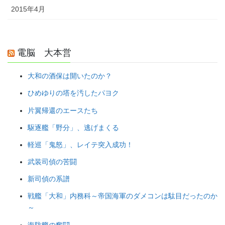
2015年4月
電脳 大本営
大和の酒保は開いたのか？
ひめゆりの塔を汚したパヨク
片翼帰還のエースたち
駆逐艦「野分」、逃げまくる
軽巡「鬼怒」、レイテ突入成功！
武装司偵の苦闘
新司偵の系譜
戦艦「大和」内務科～帝国海軍のダメコンは駄目だったのか
～
海防艦の奮闘