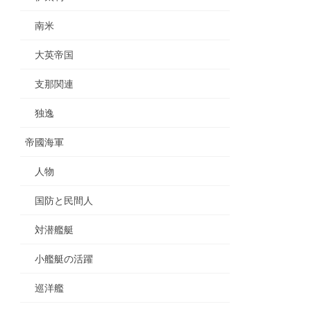
南米
大英帝国
支那関連
独逸
帝國海軍
人物
国防と民間人
対潜艦艇
小艦艇の活躍
巡洋艦