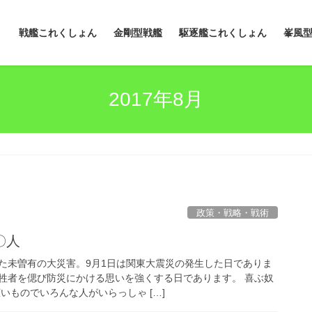
戦艦これくしょん
金剛型戦艦
駆逐艦これくしょん
峯風
2017年8月
政策・戦略・戦術
〇人
た未曽有の大災害。9月1日は関東大震災の発生した日でありま
牲者を偲び防災にかける思いを強くする日であります。 喜ぶ奴
いものでいろんな人がいらっしゃ […]