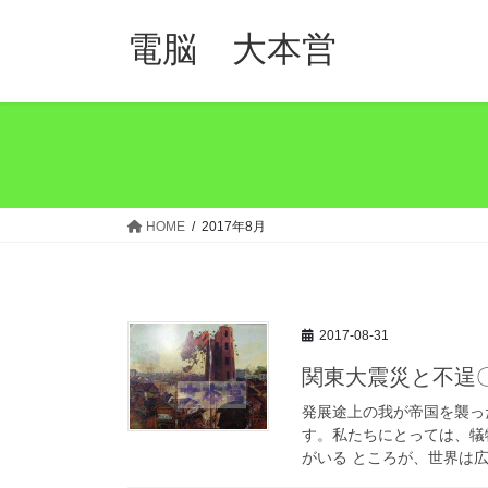
コ
ナ
ン
ビ
電脳 大本営
テ
ゲ
ン
ー
ツ
シ
へ
ョ
ス
ン
キ
に
ッ
移
HOME
2017年8月
プ
動
2017-08-31
関東大震災と不逞
発展途上の我が帝国を襲っ
す。私たちにとっては、犠
がいる ところが、世界は広