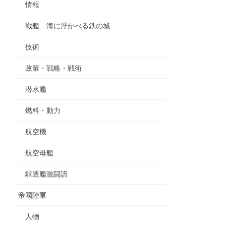
情報
戦艦 海に浮かべる鉄の城
技術
政策・戦略・戦術
潜水艦
燃料・動力
航空機
航空母艦
駆逐艦激闘譜
帝國陸軍
人物