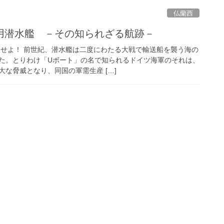
仏蘭西
用潜水艦 －その知られざる航跡－
破せよ！ 前世紀、潜水艦は二度にわたる大戦で輸送船を襲う海の
た。とりわけ「Uボート」の名で知られるドイツ海軍のそれは、
な脅威となり、同国の軍需生産 […]