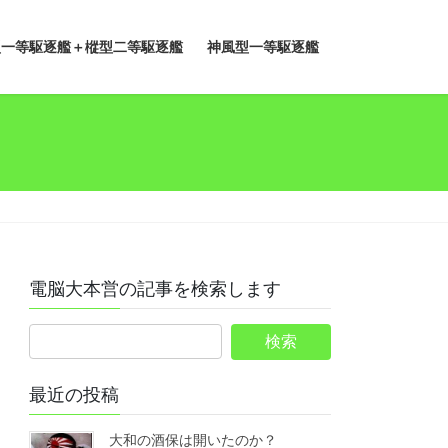
型一等駆逐艦＋樅型二等駆逐艦
神風型一等駆逐艦
電脳大本営の記事を検索します
最近の投稿
大和の酒保は開いたのか？