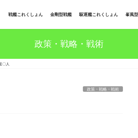
戦艦これくしょん
金剛型戦艦
駆逐艦これくしょん
峯風
政策・戦略・戦術
逞〇人
政策・戦略・戦術