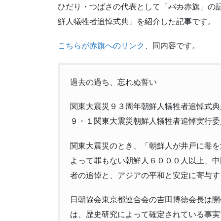
ひだり・つばさの代表として「
バカ
赤旗」の記
鮮人犠牲者追悼式典」を紹介した記事です。
こちらが赤旗へのリンク
、同内容です。
過去の過ち、忘れぬ誓い
関東大震災９３周年朝鮮人犠牲者追悼式典
９・１関東大震災朝鮮人犠牲者追悼実行委
関東大震災のとき、「朝鮮人が井戸に毒を
よって罪もない朝鮮人６０００人以上、中
者の追悼と、アジアの平和と安定に寄与す
日朝協会東京都連合会の吉田博徳会長は開
は、歴史研究によって確定されている事実