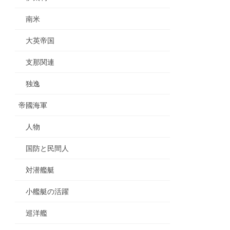
南米
大英帝国
支那関連
独逸
帝國海軍
人物
国防と民間人
対潜艦艇
小艦艇の活躍
巡洋艦