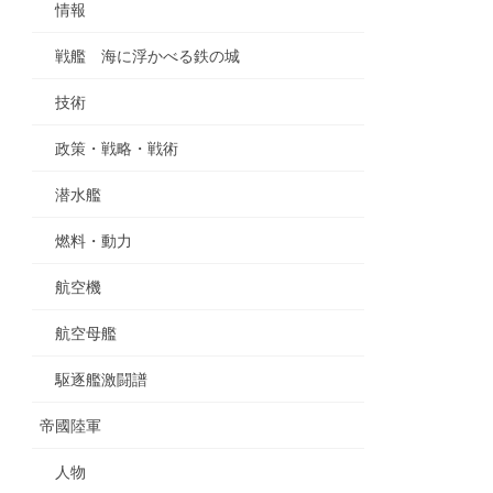
情報
戦艦 海に浮かべる鉄の城
技術
政策・戦略・戦術
潜水艦
燃料・動力
航空機
航空母艦
駆逐艦激闘譜
帝國陸軍
人物