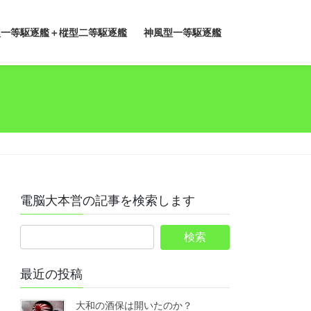
型一等駆逐艦＋樅型二等駆逐艦
神風型一等駆逐艦
電脳大本営の記事を検索します
最近の投稿
大和の酒保は開いたのか？