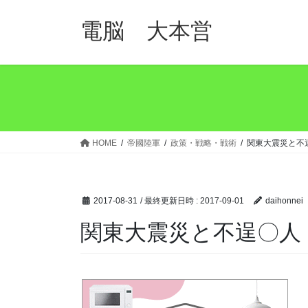
コ
ナ
ン
ビ
電脳 大本営
テ
ゲ
ン
ー
ツ
シ
へ
ョ
ス
ン
キ
に
ッ
移
HOME
帝國陸軍
政策・戦略・戦術
関東大震災と不
プ
動
2017-08-31
/ 最終更新日時 :
2017-09-01
daihonnei
関東大震災と不逞〇人