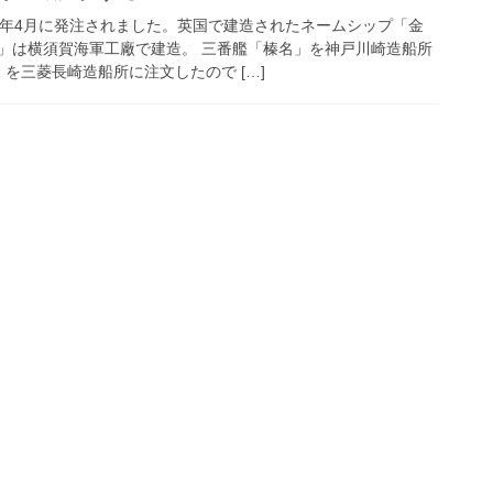
4年4月に発注されました。英国で建造されたネームシップ「金
」は横須賀海軍工廠で建造。 三番艦「榛名」を神戸川崎造船所
を三菱長崎造船所に注文したので […]