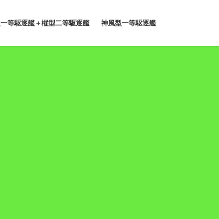
型一等駆逐艦＋樅型二等駆逐艦
神風型一等駆逐艦