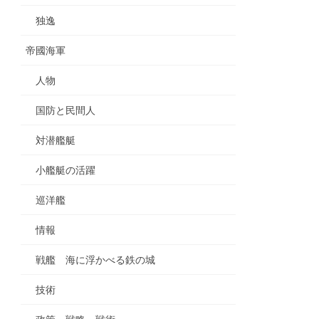
独逸
帝國海軍
人物
国防と民間人
対潜艦艇
小艦艇の活躍
巡洋艦
情報
戦艦 海に浮かべる鉄の城
技術