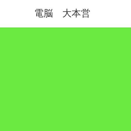
コ
ナ
ン
ビ
電脳 大本営
テ
ゲ
ン
ー
ツ
シ
へ
ョ
ス
ン
キ
に
ッ
移
プ
動