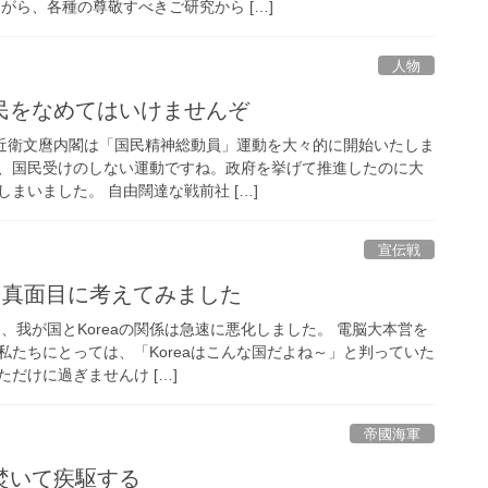
がら、各種の尊敬すべきご研究から […]
人物
民をなめてはいけませんぞ
の近衛文麿内閣は「国民精神総動員」運動を大々的に開始いたしま
、国民受けのしない運動ですね。政府を挙げて推進したのに大
まいました。 自由闊達な戦前社 […]
宣伝戦
法を真面目に考えてみました
て、我が国とKoreaの関係は急速に悪化しました。 電脳大本営を
私たちにとっては、「Koreaはこんな国だよね～」と判っていた
だけに過ぎませんけ […]
帝國海軍
焚いて疾駆する