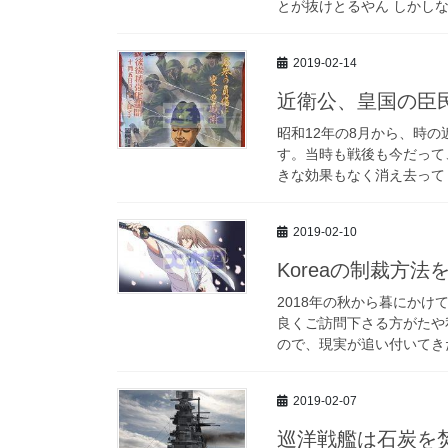
とが抜けとるやん しかしな
2019-02-14
近衛公、皇国の臣
昭和12年の8月から、時
す。当時も戦後も今だって
きな効果もなく消え去ってし
2019-02-10
Koreaの制裁方
2018年の秋から暮にかけ
良くご訪問下さる方がたや
ので、現実が追い付いてきた
2019-02-07
巡洋戦艦は石炭を