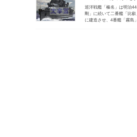
巡洋戦艦「榛名」は明治4
剛」に続いて二番艦「比叡
に建造させ、4番艦「霧島」