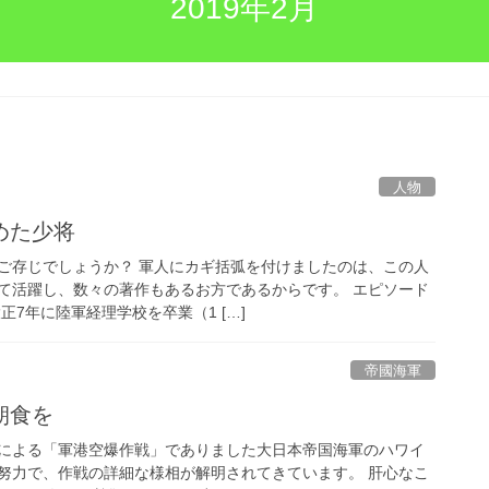
2019年2月
人物
めた少将
ご存じでしょうか？ 軍人にカギ括弧を付けましたのは、この人
て活躍し、数々の著作もあるお方であるからです。 エピソード
正7年に陸軍経理学校を卒業（1 […]
帝國海軍
朝食を
による「軍港空爆作戦」でありました大日本帝国海軍のハワイ
努力で、作戦の詳細な様相が解明されてきています。 肝心なこ