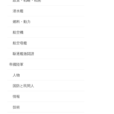
政策・戦略・戦術
潜水艦
燃料・動力
航空機
航空母艦
駆逐艦激闘譜
帝國陸軍
人物
国防と民間人
情報
技術