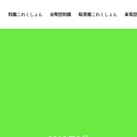
戦艦これくしょん
金剛型戦艦
駆逐艦これくしょん
峯風