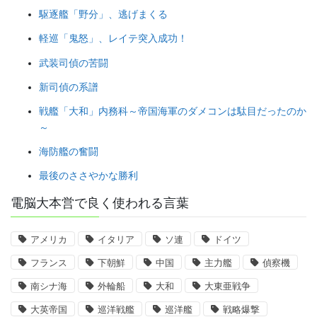
駆逐艦「野分」、逃げまくる
軽巡「鬼怒」、レイテ突入成功！
武装司偵の苦闘
新司偵の系譜
戦艦「大和」内務科～帝国海軍のダメコンは駄目だったのか
～
海防艦の奮闘
最後のささやかな勝利
電脳大本営で良く使われる言葉
アメリカ
イタリア
ソ連
ドイツ
フランス
下朝鮮
中国
主力艦
偵察機
南シナ海
外輪船
大和
大東亜戦争
大英帝国
巡洋戦艦
巡洋艦
戦略爆撃