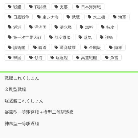
戦艦
戦闘機
支那
日本海海戦
日露戦争
東シナ海
武蔵
水上機
海軍
満洲
満洲国
潜水艦
燃料
特攻
第一次世界大戦
航空母艦
蒸気
護衛
護衛艦
輸送
通商破壊
金剛級
陸軍
韓国
領海
駆逐艦
高速戦艦
魚雷
戦艦これくしょん
金剛型戦艦
駆逐艦これくしょん
峯風型一等駆逐艦＋樅型二等駆逐艦
神風型一等駆逐艦