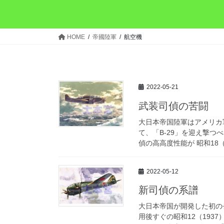
HOME
帝國陸軍
航空機
2022-05-21
武装司偵の苦闘
大日本帝国陸軍はアメリカ
て、「B-29」を迎え撃
偵の高高度性能が 昭和18（1
2022-05-12
新司偵の系譜
大日本帝国が開発した初の
用後すぐの昭和12（193