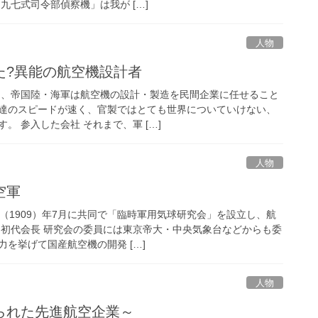
九七式司令部偵察機」は我が […]
人物
た?異能の航空機設計者
ば）、帝国陸・海軍は航空機の設計・製造を民間企業に任せること
達のスピードが速く、官製ではとても世界についていけない、
。 参入した会社 それまで、軍 […]
人物
空軍
（1909）年7月に共同で「臨時軍用気球研究会」を設立し、航
 初代会長 研究会の委員には東京帝大・中央気象台などからも委
を挙げて国産航空機の開発 […]
人物
られた先進航空企業～