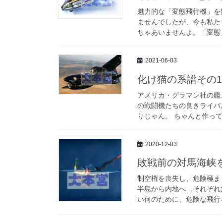
魅力的な「変態飛行機」を
ませんでしたが、今も私た
ちゃあいませんよ。「変態」
2021-06-03
化け猫の系譜その1
アメリカ・グラマン社の艦
の戦闘機たちの良きライバル
りじゃん。 ちゃんと作って
2020-12-03
敗戦前の対馬海峡
制空権を喪失し、危険極ま
半島から内地へ…それぞれ
い何のために、危険な飛行を