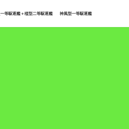
型一等駆逐艦＋樅型二等駆逐艦
神風型一等駆逐艦