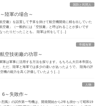
国防と民間人
2～陸軍の場合～
航空廠）を設置して予算を掛けて航空機開発に精を出していた
航空廠」（一般的には「空技廠」と呼ばれることが多いです
ったりだったことも。 陸軍は何をして […]
帝國海軍
軍航空技術廠の功罪～
軍隊は軍事に活用する方法を探ります。もちろん大日本帝国も
。ただ、陸軍と海軍では多少の違いがあったようで。 陸海の評
空機の能力を高く評価していたよう […]
人物
」6～失敗作～
＝烈風）の試作第一号機は、開発開始から2年も掛かって昭和19