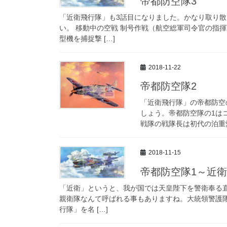
帝都防空隊3
「近衛飛行隊」も3話目になりました。かなり取り
い。 移動中の空戦 制号作戦（航空総軍司令官の指
型機を捕捉撃 […]
2018-11-22
帝都防空隊2
「近衛飛行隊」の帝都防空
しょう。帝都防空隊の1はコ
戦隊の戦隊長は初代の泊重愛
2018-11-15
帝都防空隊1～近
「近衛」というと、我が国では天皇陛下を警衛奉る
親衛隊なんて呼ばれる事もありますね。大統領警護隊
行隊」を名 […]