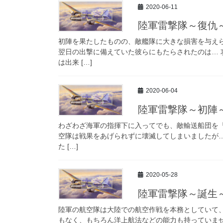
2020-06-11
陸軍雷撃隊～復仇
初陣を果たしたものの、敵艦隊に大きな損害を与えら
翌日の出撃に備えていた彼らにもたらされたのは… 
は出来 […]
2020-06-04
陸軍雷撃隊～初陣
わざわざ海軍の指揮下に入ってでも、敵輸送船団を「
空隊は戦果をあげられずに壊滅してしまいましたが…
た […]
2020-05-28
陸軍雷撃隊～誕生
陸軍の航空隊は大陸での航空作戦を本務としていて
もなく、もちろん洋上航法などの能力も持っていませ