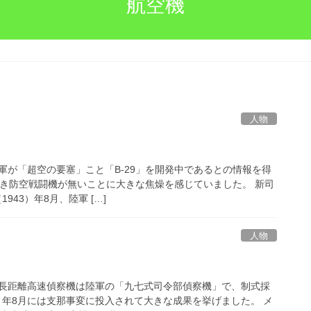
航空機
人物
軍が「超空の要塞」こと「B-29」を開発中であるとの情報を得
つべき防空戦闘機が無いことに大きな焦燥を感じていました。 新司
943）年8月、陸軍 […]
人物
長距離高速偵察機は陸軍の「九七式司令部偵察機」で、制式採
7）年8月には支那事変に投入されて大きな成果を挙げました。 メ