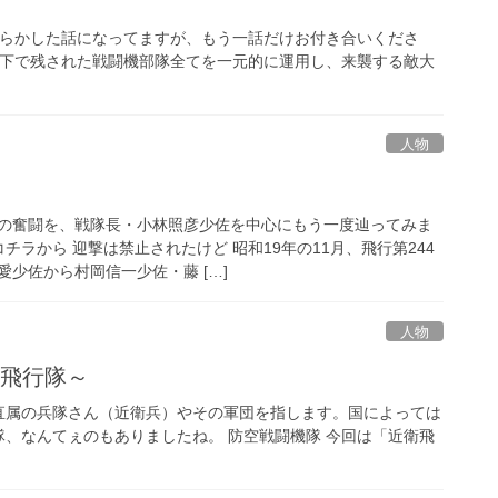
散らかした話になってますが、もう一話だけお付き合いくださ
揮下で残された戦闘機部隊全てを一元的に運用し、来襲する敵大
人物
の奮闘を、戦隊長・小林照彦少佐を中心にもう一度辿ってみま
チラから 迎撃は禁止されたけど 昭和19年の11月、飛行第244
少佐から村岡信一少佐・藤 […]
人物
衛飛行隊～
直属の兵隊さん（近衛兵）やその軍団を指します。国によっては
、なんてぇのもありましたね。 防空戦闘機隊 今回は「近衛飛