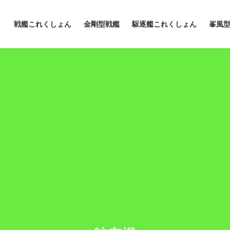
戦艦これくしょん
金剛型戦艦
駆逐艦これくしょん
峯風