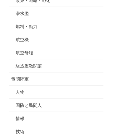
政策・戦略・戦術
潜水艦
燃料・動力
航空機
航空母艦
駆逐艦激闘譜
帝國陸軍
人物
国防と民間人
情報
技術