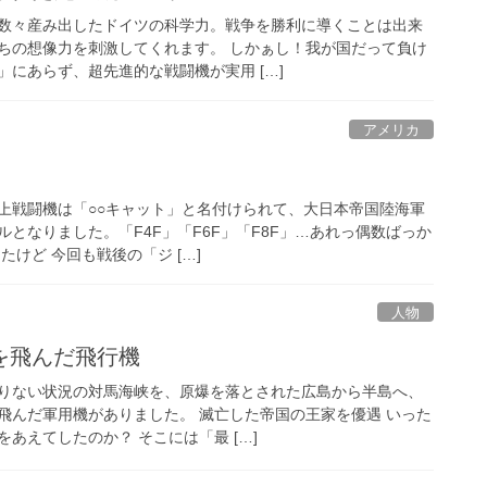
数々産み出したドイツの科学力。戦争を勝利に導くことは出来
ちの想像力を刺激してくれます。 しかぁし！我が国だって負け
にあらず、超先進的な戦闘機が実用 […]
アメリカ
上戦闘機は「○○キャット」と名付けられて、大日本帝国陸海軍
となりました。「F4F」「F6F」「F8F」…あれっ偶数ばっか
たけど 今回も戦後の「ジ […]
人物
を飛んだ飛行機
りない状況の対馬海峡を、原爆を落とされた広島から半島へ、
飛んだ軍用機がありました。 滅亡した帝国の王家を優遇 いった
あえてしたのか？ そこには「最 […]