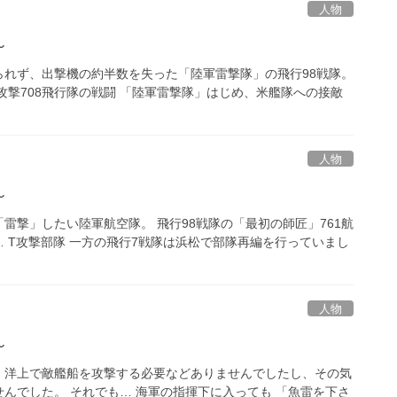
人物
～
れず、出撃機の約半数を失った「陸軍雷撃隊」の飛行98戦隊。
攻撃708飛行隊の戦闘 「陸軍雷撃隊」はじめ、米艦隊への接敵
人物
～
雷撃」したい陸軍航空隊。 飛行98戦隊の「最初の師匠」761航
 T攻撃部隊 一方の飛行7戦隊は浜松で部隊再編を行っていまし
人物
～
、洋上で敵艦船を攻撃する必要などありませんでしたし、その気
んでした。 それでも… 海軍の指揮下に入っても 「魚雷を下さ