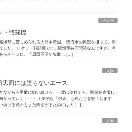
伊太利
ット戦闘機
略爆撃に苦しめられる大日本帝国。 陸海軍の輿望を担って、新
ました。 ロケット戦闘機です。陸海軍共同開発なんですが、今
モチーフに、「原因不明で失敗し […]
人物
暗黒面には堕ちないエース
きながらも勇敢に戦い続ける。一度は倒れても、戦傷を克服し
向かっていく・・・ 圧倒的な「強者」も私たちを魅了します
続ける戦士もまた国を守るためには大 […]
人物