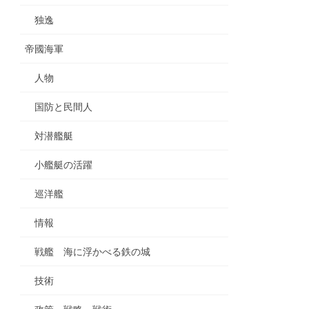
独逸
帝國海軍
人物
国防と民間人
対潜艦艇
小艦艇の活躍
巡洋艦
情報
戦艦 海に浮かべる鉄の城
技術