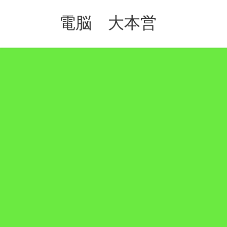
コ
ナ
ン
ビ
電脳 大本営
テ
ゲ
ン
ー
ツ
シ
へ
ョ
ス
ン
キ
に
ッ
移
プ
動