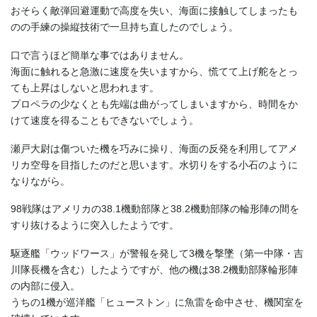
おそらく敵弾回避運動で高度を失い、海面に接触してしまったも
のの手練の操縦技術で一旦持ち直したのでしょう。
口で言うほど簡単な事ではありません。
海面に触れると急激に速度を失いますから、慌てて上げ舵をとっ
ても上昇はしないと思われます。
プロペラの少なくとも先端は曲がってしまいますから、時間をか
けて速度を得ることもできないでしょう。
瀬戸大尉は傷ついた機を巧みに操り、海面の反発を利用してアメ
リカ空母を目指したのだと思います。水切りをする小石のように
なりながら。
98戦隊はアメリカの38.1機動部隊と38.2機動部隊の輪形陣の間を
すり抜けるように突入したようです。
駆逐艦「ウッドワース」が警報を発して3機を撃墜（第一中隊・吉
川隊長機を含む）したようですが、他の機は38.2機動部隊輪形陣
の内部に侵入。
うちの1機が巡洋艦「ヒューストン」に魚雷を命中させ、機関室を