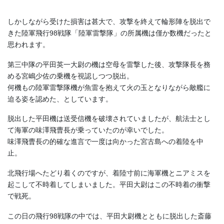
しかしながら受けた損害は甚大で、攻撃を終えて輪形陣を脱出で
きた陸軍飛行98戦隊「陸軍雷撃隊」の所属機は僅か数機だったと
思われます。
第三中隊の平田英一大尉の機は空母を雷撃した後、攻撃隊長を務
める宮嶋少佐の乗機を視認しつつ脱出。
何機もの陸軍雷撃隊機が魚雷を抱えて火の玉となりながら敵艦に
迫る姿を認めた、としています。
脱出した平田機は送受信機を破壊されていましたが、航法士とし
て海軍の味澤飛曹長が乗っていたのが幸いでした。
味澤飛曹長の的確な進言で一度は向かった宮古島への着陸を中
止。
北飛行場へたどり着くのですが、着陸寸前に海軍機とニアミスを
起こして不時着してしまいました。平田大尉はこの不時着の衝撃
で戦死。
この日の飛行98戦隊の中では、平田大尉機とともに脱出した斎藤