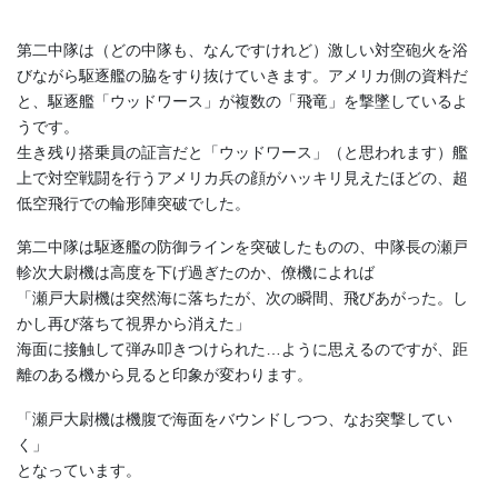
第二中隊は（どの中隊も、なんですけれど）激しい対空砲火を浴
びながら駆逐艦の脇をすり抜けていきます。アメリカ側の資料だ
と、駆逐艦「ウッドワース」が複数の「飛竜」を撃墜しているよ
うです。
生き残り搭乗員の証言だと「ウッドワース」（と思われます）艦
上で対空戦闘を行うアメリカ兵の顔がハッキリ見えたほどの、超
低空飛行での輪形陣突破でした。
第二中隊は駆逐艦の防御ラインを突破したものの、中隊長の瀬戸
軫次大尉機は高度を下げ過ぎたのか、僚機によれば
「瀬戸大尉機は突然海に落ちたが、次の瞬間、飛びあがった。し
かし再び落ちて視界から消えた」
海面に接触して弾み叩きつけられた…ように思えるのですが、距
離のある機から見ると印象が変わります。
「瀬戸大尉機は機腹で海面をバウンドしつつ、なお突撃してい
く」
となっています。