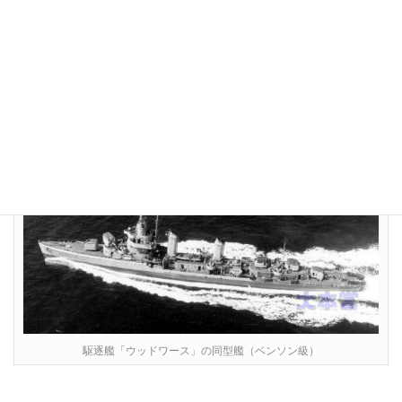
先頭の第三中隊（富永義男大尉）はそのまま直進し、第一中隊
（吉川武雄大尉）は右へ、第二中隊（瀬戸軫次大尉）は左へ迂回
して東・南・西の三方向から挟撃体制を作ります。
海軍の雷撃エキスパート、長井大尉直伝の車掛り戦法です。
駆逐艦「ウッドワース」の同型艦（ベンソン級）