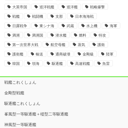
大英帝国
巡洋戦艦
巡洋艦
戦略爆撃
戦艦
戦闘機
支那
日本海海戦
日露戦争
東シナ海
武蔵
水上機
海軍
満洲
満洲国
潜水艦
燃料
特攻
第一次世界大戦
航空母艦
蒸気
護衛
護衛艦
輸送
通商破壊
金剛級
陸軍
韓国
領海
駆逐艦
高速戦艦
魚雷
戦艦これくしょん
金剛型戦艦
駆逐艦これくしょん
峯風型一等駆逐艦＋樅型二等駆逐艦
神風型一等駆逐艦