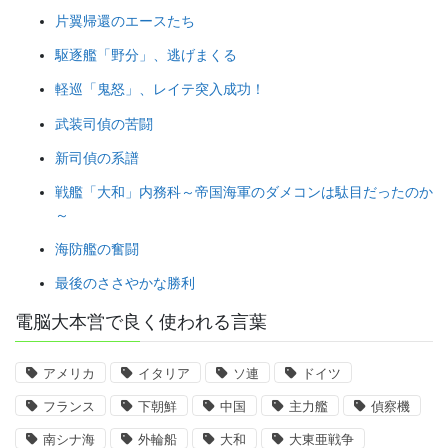
片翼帰還のエースたち
駆逐艦「野分」、逃げまくる
軽巡「鬼怒」、レイテ突入成功！
武装司偵の苦闘
新司偵の系譜
戦艦「大和」内務科～帝国海軍のダメコンは駄目だったのか
～
海防艦の奮闘
最後のささやかな勝利
電脳大本営で良く使われる言葉
アメリカ
イタリア
ソ連
ドイツ
フランス
下朝鮮
中国
主力艦
偵察機
南シナ海
外輪船
大和
大東亜戦争