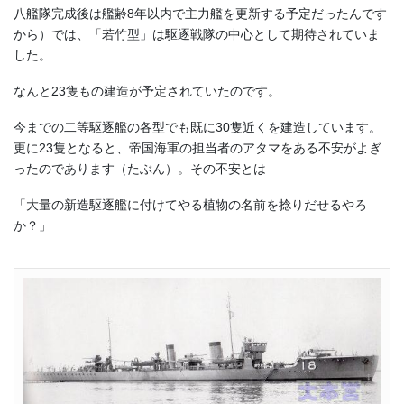
八艦隊完成後は艦齢8年以内で主力艦を更新する予定だったんです
から）では、
「若竹型」は
駆逐戦隊の中心として期待されていま
した。
なんと23隻もの建造が予定されていたのです。
今までの二等駆逐艦の各型でも既に30隻近くを建造しています。
更に23隻となると、帝国海軍の担当者のアタマをある不安がよぎ
ったのであります（たぶん）。その不安とは
「大量の新造駆逐艦に付けてやる植物の名前を捻りだせるやろ
か？」