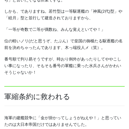
しかも、でありますね。若竹型は一等駆逐艦の「神風(2代)型」や
「睦月」型と並行して建造されておりますから、
「一等が奇数で二等が偶数ね、みんな覚えといてや！」
位の軽いノリ(だと思うぞ、たぶん）で皇国の御楯たる駆逐艦の名
前を決めちゃったんであります、木っ端役人メ（笑）。
番号順で判り易そうですが、時おり例外があったりしてややこし
い事になったり、そもそも番号の軍艦に乗った水兵さんがかわい
そうじゃないか！
軍縮条約に救われる
海軍の建艦競争に「金が掛かってしょうがねえや！」と思ってい
たのは大日本帝国だけではありませんでした。