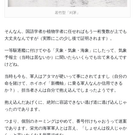
若竹型「刈茅」
そんなん、国語学者か植物学者に任せればもう一桁隻数が上でも
大丈夫なんですが（実際にこの少し後で証明されます）。
一等駆逐艦に付けてやる「天象・気象・海象」にしたって、気象
予報士（当時は居ないか）に聞いたらいくらでも出て来るんです
けどね。
当時も今も、軍人はアタマが硬いって事にされてますし（自分の
命を賭けて、ホイホイ「新機軸」に乗る軍人なんか信用できる
か？）、担当者さんは自分で抱え込んでしまったようです。
抱え込んだあげくに、絶対に容認できない逃げ道に逃げ込んじゃ
ったのであります。
つまり、個別のネーミングはやめて、番号付けちゃおうって迷案
であります。栄光の海軍軍人とは言え、「しょせんは役人じゃか
ら」と言いたくなる所業ですな。