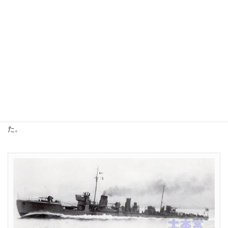
好きなラグビー選手の理想体型は「
走れる
背の高いデブ」だから
な（笑）。
高校時代の儂に、あと10センチの身長と10キロの筋肉があった
ら…
儂にとって、おデブは一種の羨望の的なんですよ。
さてと、言い訳も書いたことだし。
「若竹型」はちょっと太ったせいで喫水も8センチほど深くなり、
そのために最高速も2ノット落ちて34ノットになってしまいまし
た。