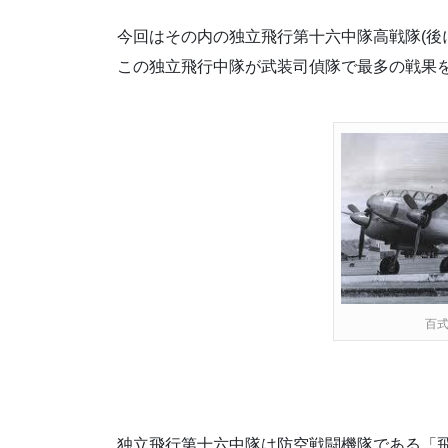
今回はその内の独立飛行第十六中隊高戦隊(後
この独立飛行中隊が武装司偵隊で最多の戦果
百式
独立飛行第十六中隊は防空戦闘機隊である「