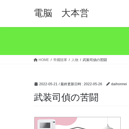
コ
ナ
ン
ビ
電脳 大本営
テ
ゲ
ン
ー
ツ
シ
へ
ョ
ス
ン
キ
に
ッ
移
HOME
帝國陸軍
人物
武装司偵の苦闘
プ
動
2022-05-21
/ 最終更新日時 :
2022-05-26
daihonnei
武装司偵の苦闘