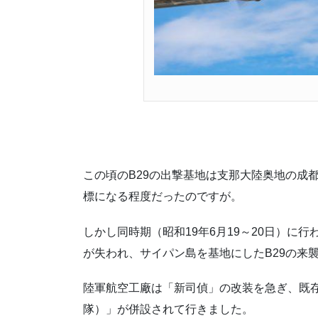
この頃のB29の出撃基地は支那大陸奥地の成
標になる程度だったのですが。
しかし同時期（昭和19年6月19～20日）に
が失われ、サイパン島を基地にしたB29の来
陸軍航空工廠は「新司偵」の改装を急ぎ、既
隊）」が併設されて行きました。