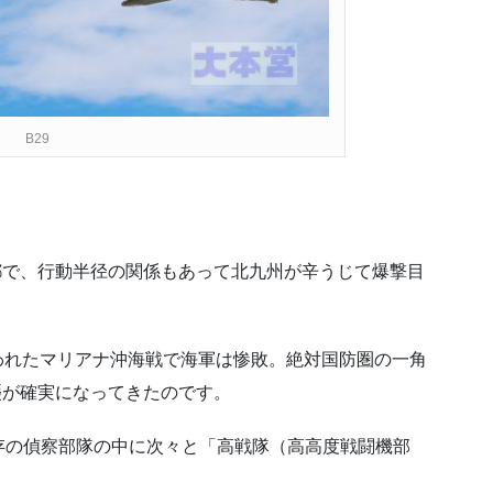
B29
都で、行動半径の関係もあって北九州が辛うじて爆撃目
行われたマリアナ沖海戦で海軍は惨敗。絶対国防圏の一角
襲が確実になってきたのです。
存の偵察部隊の中に次々と「高戦隊（高高度戦闘機部