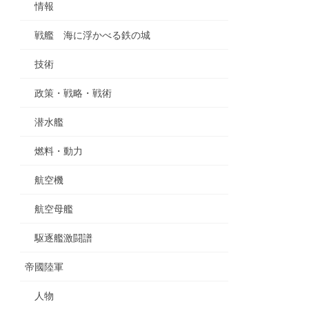
情報
戦艦 海に浮かべる鉄の城
技術
政策・戦略・戦術
潜水艦
燃料・動力
航空機
航空母艦
駆逐艦激闘譜
帝國陸軍
人物