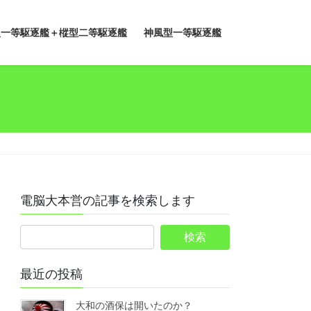
型一等駆逐艦＋樅型二等駆逐艦
神風型一等駆逐艦
電脳大本営の記事を検索します
最近の投稿
大和の酒保は開いたのか？