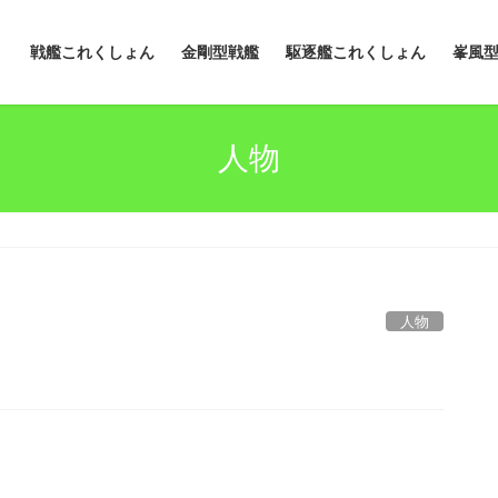
戦艦これくしょん
金剛型戦艦
駆逐艦これくしょん
峯風
人物
人物