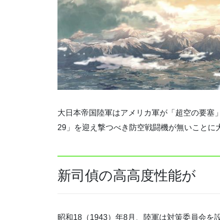
大日本帝国陸軍はアメリカ軍が「超空の要塞」こ
29」を迎え撃つべき防空戦闘機が無いことに
新司偵の高高度性能が
昭和18（1943）年8月、陸軍は対策委員会