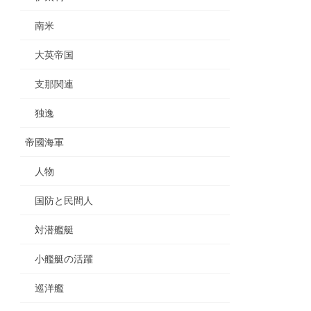
南米
大英帝国
支那関連
独逸
帝國海軍
人物
国防と民間人
対潜艦艇
小艦艇の活躍
巡洋艦