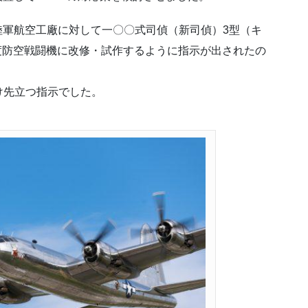
川陸軍航空工廠に対して一〇〇式司偵（新司偵）3型（キ
高高度防空戦闘機に改修・試作するように指示が出されたの
け先立つ指示でした。