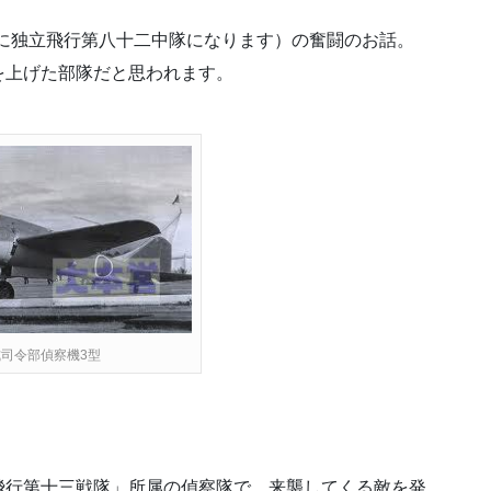
に独立飛行第八十二中隊になります）の奮闘のお話。
を上げた部隊だと思われます。
司令部偵察機3型
飛行第十三戦隊」所属の偵察隊で、来襲してくる敵を発