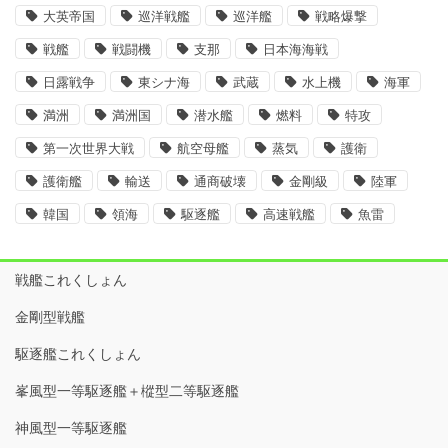
大英帝国
巡洋戦艦
巡洋艦
戦略爆撃
戦艦
戦闘機
支那
日本海海戦
日露戦争
東シナ海
武蔵
水上機
海軍
満洲
満洲国
潜水艦
燃料
特攻
第一次世界大戦
航空母艦
蒸気
護衛
護衛艦
輸送
通商破壊
金剛級
陸軍
韓国
領海
駆逐艦
高速戦艦
魚雷
戦艦これくしょん
金剛型戦艦
駆逐艦これくしょん
峯風型一等駆逐艦＋樅型二等駆逐艦
神風型一等駆逐艦