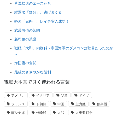
片翼帰還のエースたち
駆逐艦「野分」、逃げまくる
軽巡「鬼怒」、レイテ突入成功！
武装司偵の苦闘
新司偵の系譜
戦艦「大和」内務科～帝国海軍のダメコンは駄目だったのか
～
海防艦の奮闘
最後のささやかな勝利
電脳大本営で良く使われる言葉
アメリカ
イタリア
ソ連
ドイツ
フランス
下朝鮮
中国
主力艦
偵察機
南シナ海
外輪船
大和
大東亜戦争