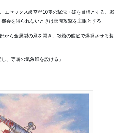
、エセックス級空母10隻の撃沈・破を目標とする。戦
、機会を得られないときは夜間攻撃を主眼とする」
頭部から金属製の凧を開き、敵艦の艦底で爆発させる装
意し、専属の気象班を設ける」