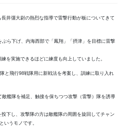
も長井彊大尉の熱烈な指導で雷撃行動が板についてきて
をぶら下げ、内海西部で「鳳翔」「摂津」を目標に雷撃
訓練を実施できるほどに練度も向上していました。
行隊と飛行98戦隊用に新戦法を考案し、訓練に取り入れ
て敵艦隊を補足、触接を保ちつつ攻撃（雷撃）隊を誘導
を投下し、攻撃隊の方は敵艦隊の周囲を旋回してチャン
というモノです。