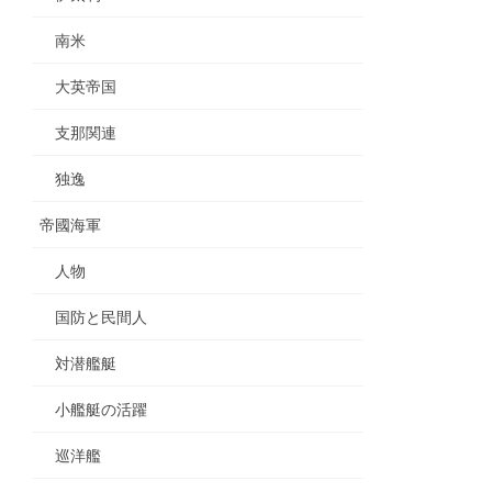
南米
大英帝国
支那関連
独逸
帝國海軍
人物
国防と民間人
対潜艦艇
小艦艇の活躍
巡洋艦