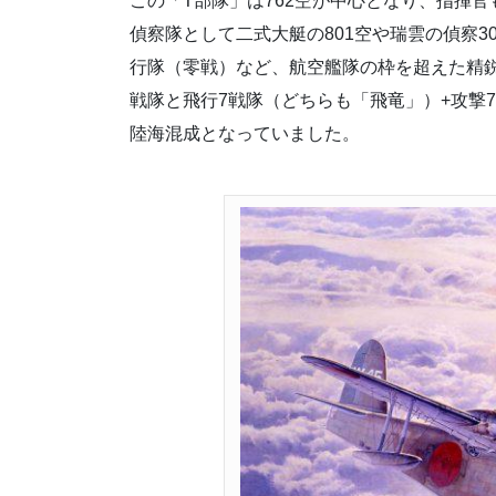
この「T部隊」は762空が中心となり、指揮官
偵察隊として二式大艇の801空や瑞雲の偵察30
行隊（零戦）など、航空艦隊の枠を超えた精鋭
戦隊と飛行7戦隊（どちらも「飛竜」）+攻撃7
陸海混成となっていました。