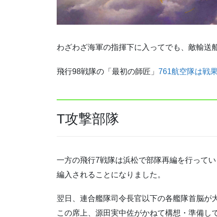
わざわざ海軍の指揮下に入ってでも、敵輸送
飛行98戦隊の「最初の師匠」
761航空隊は戦
T攻撃部隊
一方の飛行7戦隊は浜松で部隊再編を行ってい
編入されることになりました。
翌日、連合艦隊司令長官以下の各艦隊首脳が
この席上、源田実中佐がかねて構想・準備し