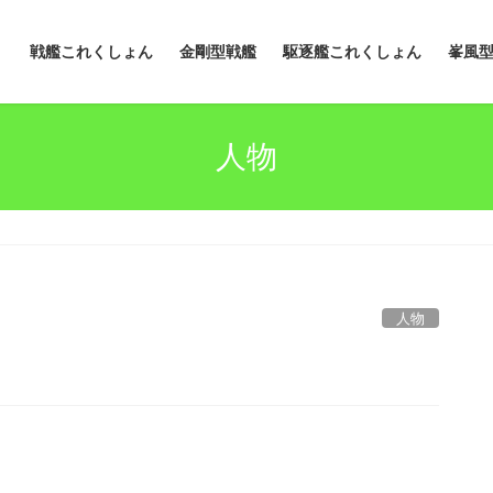
戦艦これくしょん
金剛型戦艦
駆逐艦これくしょん
峯風
人物
人物