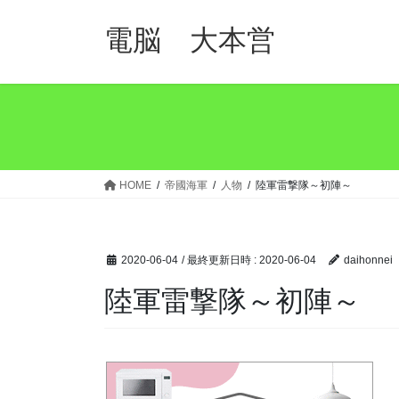
コ
ナ
ン
ビ
電脳 大本営
テ
ゲ
ン
ー
ツ
シ
へ
ョ
ス
ン
キ
に
ッ
移
HOME
帝國海軍
人物
陸軍雷撃隊～初陣～
プ
動
2020-06-04
/ 最終更新日時 :
2020-06-04
daihonnei
陸軍雷撃隊～初陣～