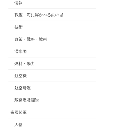
情報
戦艦 海に浮かべる鉄の城
技術
政策・戦略・戦術
潜水艦
燃料・動力
航空機
航空母艦
駆逐艦激闘譜
帝國陸軍
人物