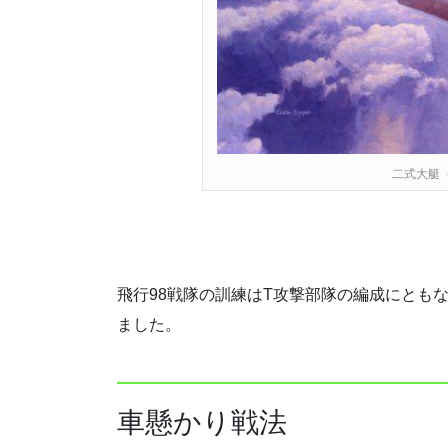
二式大艇
飛行98戦隊の訓練はT攻撃部隊の編成にとも
ました。
車懸かり戦法