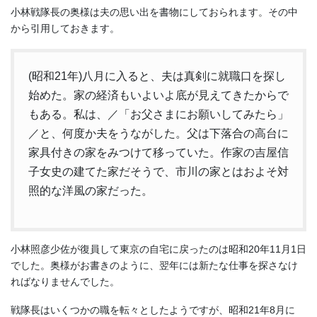
小林戦隊長の奥様は夫の思い出を書物にしておられます。その中
から引用しておきます。
(昭和21年)八月に入ると、夫は真剣に就職口を探し
始めた。家の経済もいよいよ底が見えてきたからで
もある。私は、／「お父さまにお願いしてみたら」
／と、何度か夫をうながした。父は下落合の高台に
家具付きの家をみつけて移っていた。作家の吉屋信
子女史の建てた家だそうで、市川の家とはおよそ対
照的な洋風の家だった。
小林照彦少佐が復員して東京の自宅に戻ったのは昭和20年11月1日
でした。奥様がお書きのように、翌年には新たな仕事を探さなけ
ればなりませんでした。
戦隊長はいくつかの職を転々としたようですが、昭和21年8月に