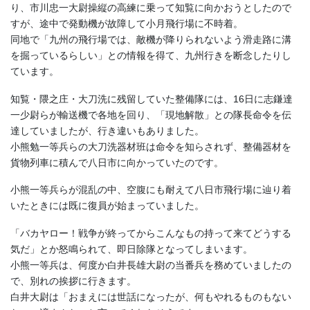
り、市川忠一大尉操縦の高練に乗って知覧に向かおうとしたので
すが、途中で発動機が故障して小月飛行場に不時着。
同地で「九州の飛行場では、敵機が降りられないよう滑走路に溝
を掘っているらしい」との情報を得て、九州行きを断念したりし
ています。
知覧・隈之庄・大刀洗に残留していた整備隊には、16日に志鎌達
一少尉らが輸送機で各地を回り、「現地解散」との隊長命令を伝
達していましたが、行き違いもありました。
小熊勉一等兵らの大刀洗器材班は命令を知らされず、整備器材を
貨物列車に積んで八日市に向かっていたのです。
小熊一等兵らが混乱の中、空腹にも耐えて八日市飛行場に辿り着
いたときには既に復員が始まっていました。
「バカヤロー！戦争が終ってからこんなもの持って来てどうする
気だ」とか怒鳴られて、即日除隊となってしまいます。
小熊一等兵は、何度か白井長雄大尉の当番兵を務めていましたの
で、別れの挨拶に行きます。
白井大尉は「おまえには世話になったが、何もやれるものもない