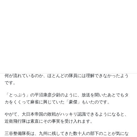
前列左から小原伝中尉、川田静二郎中尉、村岡英夫大尉、北美治中尉中列左
端四宮徹中尉、後列左から３人目が竹田五郎中尉、市川忠一少尉
8月15日正午、244戦隊員は全員整列して玉音放送を聞い
ていました。ラジオから流れる玉音は、しかし雑音が多く
てよく聞き取れません。
何が流れているのか、ほとんどの隊員には理解できなかったよう
です。
「とっぷう」の平沼康彦少尉のように、放送を聞いたあとでもタ
カをくくって麻雀に興じていた「豪傑」もいたのです。
やがて、大日本帝国の敗戦がハッキリ認識できるようになると、
近衛飛行隊は素直にその事実を受け入れます。
三谷整備隊長は、九州に残してきた数十人の部下のことが気にな