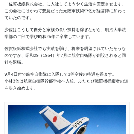
「佐賀板紙株式会社」に入社してようやく生活を安定させます。
この会社にはかねて懇意だった元陸軍技術中佐が経営陣に加わっ
ていたのです。
少佐はこうして自分と家族の食い扶持を稼ぎながら、明治大学法
学部の二部で学び昭和25年に卒業しています。
佐賀板紙株式会社でも実績を挙げ、将来を嘱望されていたそうな
のですが、昭和29（1954）年7月に航空自衛隊が創設されると同
社を退職。
9月4日付で航空自衛隊に入隊して3等空佐の待遇を得ます。
小林3佐は航空自衛隊幹部学校へ入校、ふたたび戦闘機操縦者の道
を歩き始めます。