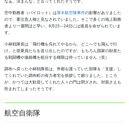
なぁ。済まんな」と言ってくれたそうです。
空中勤務者（パイロット）は
厚木航空隊事件
の影響がありました
ので、要注意人物と見なされていました。そこで多くの地上勤務
者より一週間ほど早い、8月23～24日には復員を命ぜられていま
す。
小林戦隊長は「飛行機を呉れてやるから、どこへでも飛んで行
け」と搭乗員たちを送り出したのですが、もちろん国家の財産た
る戦闘機や連絡機を処分する権限は持っていません（笑）
調布へ戻った小林戦隊長は、帝都を護っていた部隊を「支援」し
てくれていた調布町の有力者宅を挨拶して廻りました。ところ
が、かつては大歓迎してくれた人々の門は閉ざされ、対面さえも
拒まれてしまったそうです。
航空自衛隊