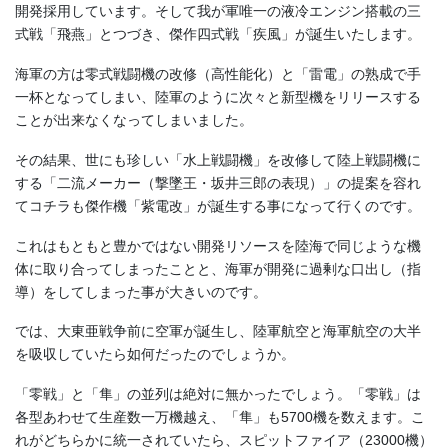
開発採用しています。そして我が軍唯一の液冷エンジン搭載の三
式戦「飛燕」とつづき、傑作四式戦「疾風」が誕生いたします。
海軍の方は零式戦闘機の改修（高性能化）と「雷電」の熟成で手
一杯となってしまい、陸軍のように次々と新型機をリリースする
ことが出来なくなってしまいました。
その結果、世にも珍しい「水上戦闘機」を改修して陸上戦闘機に
する「二流メーカー（撃墜王・坂井三郎の表現）」の提案を容れ
てコチラも傑作機「紫電改」が誕生する事になって行くのです。
これはもともと豊かではない開発リソースを陸海で同じような機
体に取り合ってしまったことと、海軍が開発に過剰な口出し（指
導）をしてしまった事が大きいのです。
では、大東亜戦争前に空軍が誕生し、陸軍航空と海軍航空の大半
を吸収していたら如何だったのでしょうか。
「零戦」と「隼」の並列は絶対に無かったでしょう。「零戦」は
各型あわせて生産数一万機越え、「隼」も5700機を数えます。こ
れがどちらかに統一されていたら、スピットファイア（23000機）