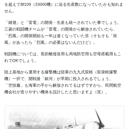
を超えてBf109（33000機）に迫る生産数になっていたかも知れま
せん。
「鍾馗」と「雷電」の開発・生産も統一されていた事でしょう。
三菱の戦闘機チームが「雷電」の開発から解放されていたら、
「烈風」の開発開始も一年は速くなっていた筈（そもそも「疾
風」があったら「烈風」の必要はないんだけど）。
戦闘機については、長距離侵攻用も局地防空用も空母搭載用もこ
れでOKでしょう。
陸上基地から運用する爆撃機は陸軍の九九式双軽（双発軽爆撃
機）一択で、開戦後「銀河」が早期に投入されるでしょう。
「空技廠」も海軍の手から解放されてるはずですから、民間航空
機会社が造りやすい機体を設計したと思いますよ（笑）。