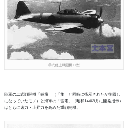
零式艦上戦闘機11型
陸軍の二式戦闘機「鍾馗」（「隼」と同時に指示されたが後回し
になっていたモノ）と海軍の「雷電」（昭和14年9月に開発指示）
はともに速力・上昇力を高めた重戦闘機。