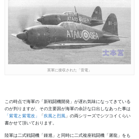
英軍に接収された「雷電」
この時点で海軍の「新戦闘機開発」が遅れ気味になってきている
のが判りますが、その主要因が海軍の余計な口出しなあった事は
「紫電と紫電改」
「
疾風と烈風
」の両シリーズでシツコイくらい
書かせて頂いております。
陸軍は二式戦闘機「鍾馗」と同時に二式複座戦闘機「屠龍」をも