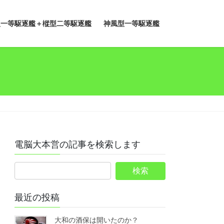
型一等駆逐艦＋樅型二等駆逐艦
神風型一等駆逐艦
電脳大本営の記事を検索します
最近の投稿
大和の酒保は開いたのか？