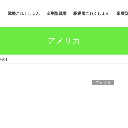
戦艦これくしょん
金剛型戦艦
駆逐艦これくしょん
峯風
アメリカ
その1
アメリカ