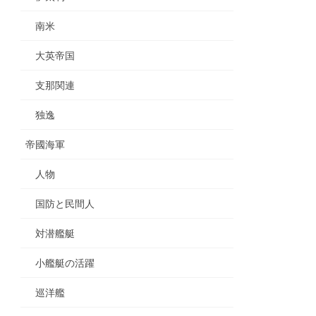
南米
大英帝国
支那関連
独逸
帝國海軍
人物
国防と民間人
対潜艦艇
小艦艇の活躍
巡洋艦