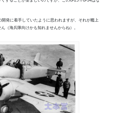
することが望ましいのですが、このG-25→G-34はな
の開発に着手していたように思われますが、それが艦上
せん（海兵隊向けかも知れませんからね）。