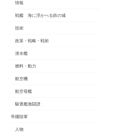
情報
戦艦 海に浮かべる鉄の城
技術
政策・戦略・戦術
潜水艦
燃料・動力
航空機
航空母艦
駆逐艦激闘譜
帝國陸軍
人物