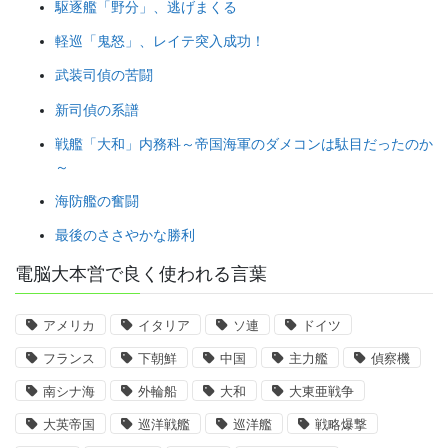
駆逐艦「野分」、逃げまくる
軽巡「鬼怒」、レイテ突入成功！
武装司偵の苦闘
新司偵の系譜
戦艦「大和」内務科～帝国海軍のダメコンは駄目だったのか
～
海防艦の奮闘
最後のささやかな勝利
電脳大本営で良く使われる言葉
アメリカ
イタリア
ソ連
ドイツ
フランス
下朝鮮
中国
主力艦
偵察機
南シナ海
外輪船
大和
大東亜戦争
大英帝国
巡洋戦艦
巡洋艦
戦略爆撃