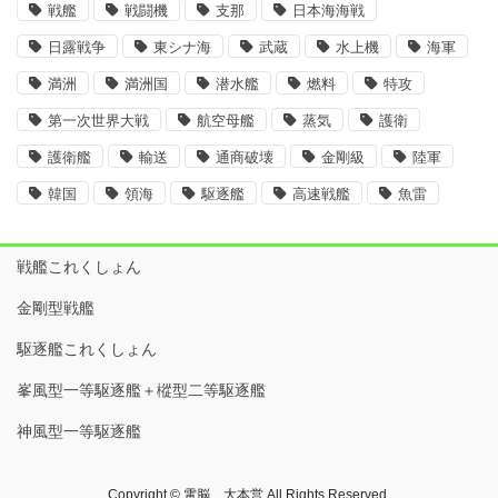
戦艦
戦闘機
支那
日本海海戦
日露戦争
東シナ海
武蔵
水上機
海軍
満洲
満洲国
潜水艦
燃料
特攻
第一次世界大戦
航空母艦
蒸気
護衛
護衛艦
輸送
通商破壊
金剛級
陸軍
韓国
領海
駆逐艦
高速戦艦
魚雷
戦艦これくしょん
金剛型戦艦
駆逐艦これくしょん
峯風型一等駆逐艦＋樅型二等駆逐艦
神風型一等駆逐艦
Copyright © 電脳 大本営 All Rights Reserved.