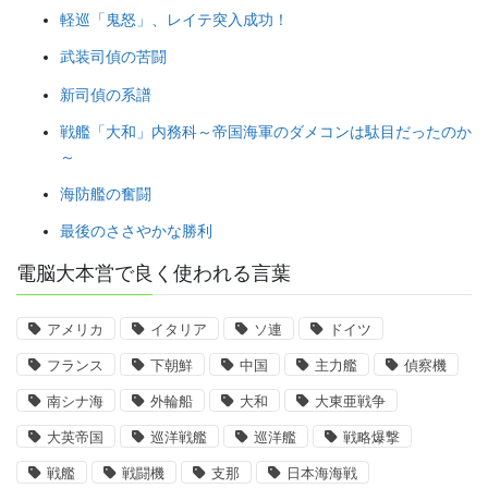
軽巡「鬼怒」、レイテ突入成功！
武装司偵の苦闘
新司偵の系譜
戦艦「大和」内務科～帝国海軍のダメコンは駄目だったのか
～
海防艦の奮闘
最後のささやかな勝利
電脳大本営で良く使われる言葉
アメリカ
イタリア
ソ連
ドイツ
フランス
下朝鮮
中国
主力艦
偵察機
南シナ海
外輪船
大和
大東亜戦争
大英帝国
巡洋戦艦
巡洋艦
戦略爆撃
戦艦
戦闘機
支那
日本海海戦