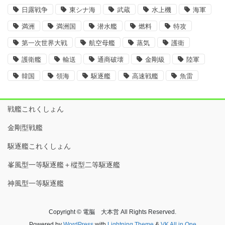
日露戦争
東シナ海
武蔵
水上機
海軍
満洲
満洲国
潜水艦
燃料
特攻
第一次世界大戦
航空母艦
蒸気
護衛
護衛艦
輸送
通商破壊
金剛級
陸軍
韓国
領海
駆逐艦
高速戦艦
魚雷
戦艦これくしょん
金剛型戦艦
駆逐艦これくしょん
峯風型一等駆逐艦＋樅型二等駆逐艦
神風型一等駆逐艦
Copyright © 電脳 大本営 All Rights Reserved.
Powered by
WordPress
with
Lightning Theme
&
VK All in One