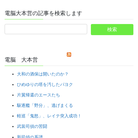
電脳大本営の記事を検索します
電脳 大本営
大和の酒保は開いたのか？
ひめゆりの塔を汚したパヨク
片翼帰還のエースたち
駆逐艦「野分」、逃げまくる
軽巡「鬼怒」、レイテ突入成功！
武装司偵の苦闘
新司偵の系譜