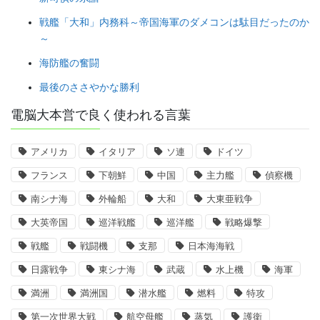
戦艦「大和」内務科～帝国海軍のダメコンは駄目だったのか
～
海防艦の奮闘
最後のささやかな勝利
電脳大本営で良く使われる言葉
アメリカ
イタリア
ソ連
ドイツ
フランス
下朝鮮
中国
主力艦
偵察機
南シナ海
外輪船
大和
大東亜戦争
大英帝国
巡洋戦艦
巡洋艦
戦略爆撃
戦艦
戦闘機
支那
日本海海戦
日露戦争
東シナ海
武蔵
水上機
海軍
満洲
満洲国
潜水艦
燃料
特攻
第一次世界大戦
航空母艦
蒸気
護衛