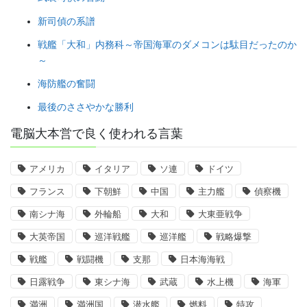
新司偵の系譜
戦艦「大和」内務科～帝国海軍のダメコンは駄目だったのか
～
海防艦の奮闘
最後のささやかな勝利
電脳大本営で良く使われる言葉
アメリカ
イタリア
ソ連
ドイツ
フランス
下朝鮮
中国
主力艦
偵察機
南シナ海
外輪船
大和
大東亜戦争
大英帝国
巡洋戦艦
巡洋艦
戦略爆撃
戦艦
戦闘機
支那
日本海海戦
日露戦争
東シナ海
武蔵
水上機
海軍
満洲
満洲国
潜水艦
燃料
特攻