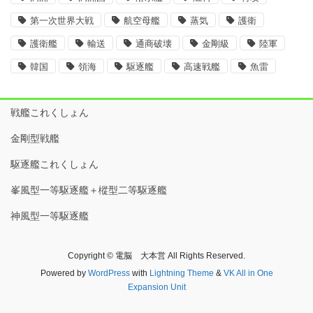
第一次世界大戦
航空母艦
蒸気
護衛
護衛艦
輸送
通商破壊
金剛級
陸軍
韓国
領海
駆逐艦
高速戦艦
魚雷
戦艦これくしょん
金剛型戦艦
駆逐艦これくしょん
峯風型一等駆逐艦＋樅型二等駆逐艦
神風型一等駆逐艦
Copyright © 電脳 大本営 All Rights Reserved.
Powered by
WordPress
with
Lightning Theme
&
VK All in One
Expansion Unit