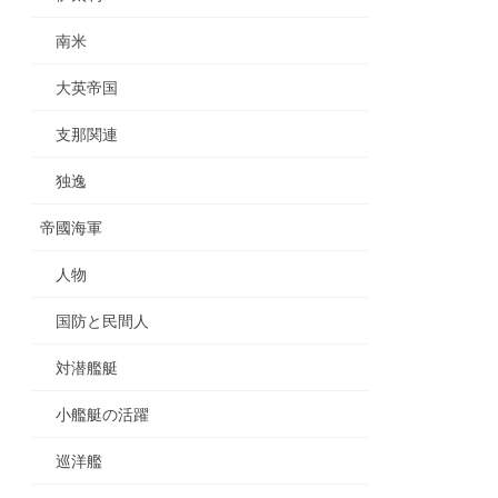
南米
大英帝国
支那関連
独逸
帝國海軍
人物
国防と民間人
対潜艦艇
小艦艇の活躍
巡洋艦