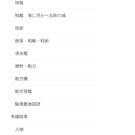
情報
戦艦 海に浮かべる鉄の城
技術
政策・戦略・戦術
潜水艦
燃料・動力
航空機
航空母艦
駆逐艦激闘譜
帝國陸軍
人物