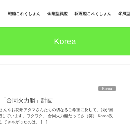
戦艦これくしょん
金剛型戦艦
駆逐艦これくしょん
峯風
Korea
Korea
力と「合同火力艦」計画
さんやお花畑アタマさんたちの切なるご希望に反して、我が国
増しています、ワクワク。 合同火力艦だってさ（笑） Korea政
してきやがったのは、 […]