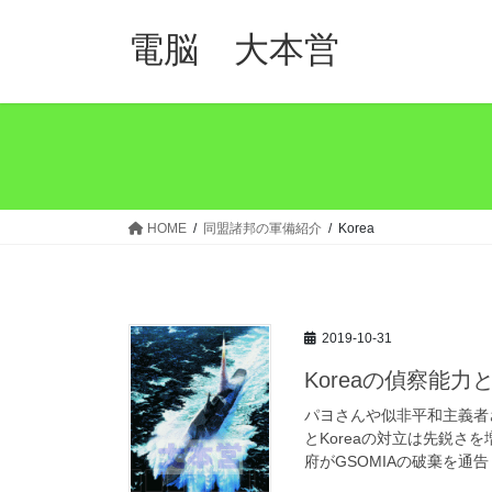
コ
ナ
ン
ビ
電脳 大本営
テ
ゲ
ン
ー
ツ
シ
へ
ョ
ス
ン
キ
に
ッ
移
HOME
同盟諸邦の軍備紹介
Korea
プ
動
2019-10-31
Koreaの偵察能
パヨさんや似非平和主義者
とKoreaの対立は先鋭さを
府がGSOMIAの破棄を通告