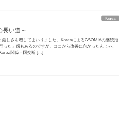
Korea
の長い道～
よ厳しさを増してまいりました。KoreaによるGSOMIAの継続拒
行った」感もあるのですが、ココから改善に向かったんじゃ、
rea関係＝国交断 […]