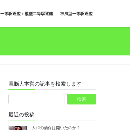
型一等駆逐艦＋樅型二等駆逐艦
神風型一等駆逐艦
電脳大本営の記事を検索します
最近の投稿
大和の酒保は開いたのか？