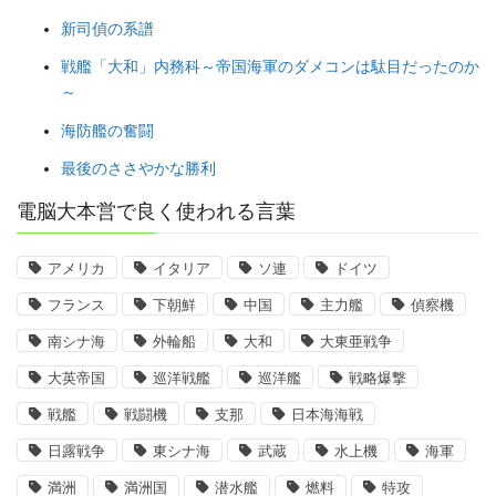
新司偵の系譜
戦艦「大和」内務科～帝国海軍のダメコンは駄目だったのか
～
海防艦の奮闘
最後のささやかな勝利
電脳大本営で良く使われる言葉
アメリカ
イタリア
ソ連
ドイツ
フランス
下朝鮮
中国
主力艦
偵察機
南シナ海
外輪船
大和
大東亜戦争
大英帝国
巡洋戦艦
巡洋艦
戦略爆撃
戦艦
戦闘機
支那
日本海海戦
日露戦争
東シナ海
武蔵
水上機
海軍
満洲
満洲国
潜水艦
燃料
特攻