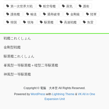
第一次世界大戦
航空母艦
蒸気
護衛
護衛艦
輸送
通商破壊
金剛級
陸軍
韓国
領海
駆逐艦
高速戦艦
魚雷
戦艦これくしょん
金剛型戦艦
駆逐艦これくしょん
峯風型一等駆逐艦＋樅型二等駆逐艦
神風型一等駆逐艦
Copyright © 電脳 大本営 All Rights Reserved.
Powered by
WordPress
with
Lightning Theme
&
VK All in One
Expansion Unit