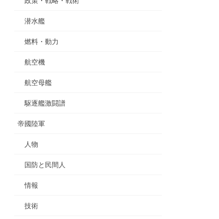
政策・戦略・戦術
潜水艦
燃料・動力
航空機
航空母艦
駆逐艦激闘譜
帝國陸軍
人物
国防と民間人
情報
技術