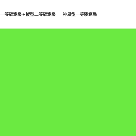
型一等駆逐艦＋樅型二等駆逐艦
神風型一等駆逐艦