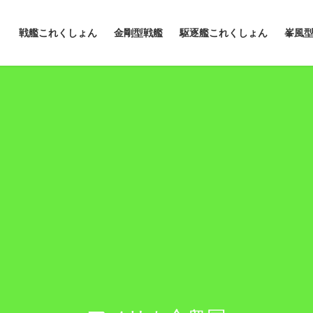
戦艦これくしょん
金剛型戦艦
駆逐艦これくしょん
峯風