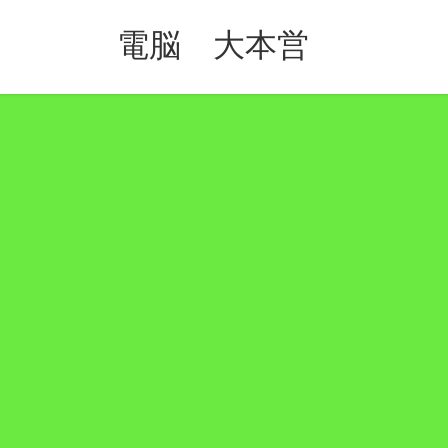
コ
ナ
ン
ビ
電脳 大本営
テ
ゲ
ン
ー
ツ
シ
へ
ョ
ス
ン
キ
に
ッ
移
プ
動