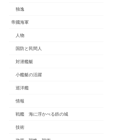
独逸
帝國海軍
人物
国防と民間人
対潜艦艇
小艦艇の活躍
巡洋艦
情報
戦艦 海に浮かべる鉄の城
技術