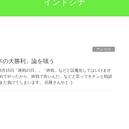
インドシナ
アメリカ
本の大勝利」論を嗤う
8月15日「敗戦の日」。「終戦」などと誤魔化してはいけませ
めてやったから、終戦で良いんだ」などと言ってキチンと戦訓
た負けてしまいます。 兵隊さんや […]