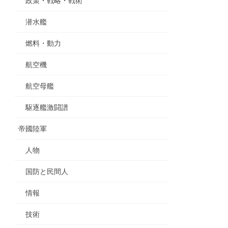
政策・戦略・戦術
潜水艦
燃料・動力
航空機
航空母艦
駆逐艦激闘譜
帝國陸軍
人物
国防と民間人
情報
技術