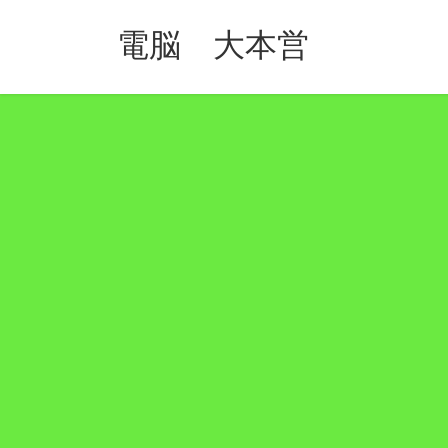
コ
ナ
ン
ビ
電脳 大本営
テ
ゲ
ン
ー
ツ
シ
へ
ョ
ス
ン
キ
に
ッ
移
プ
動