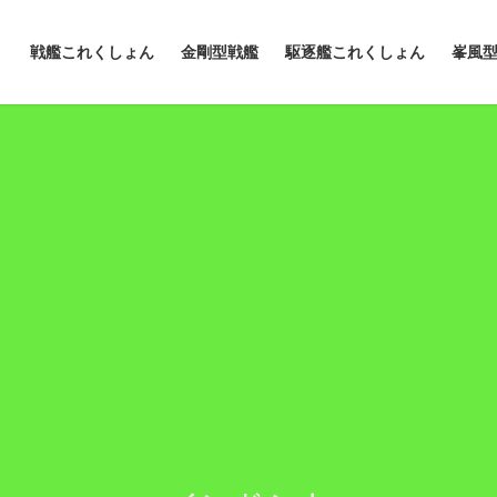
戦艦これくしょん
金剛型戦艦
駆逐艦これくしょん
峯風