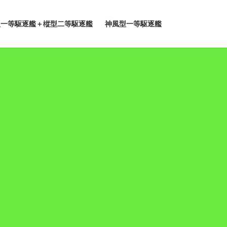
型一等駆逐艦＋樅型二等駆逐艦
神風型一等駆逐艦