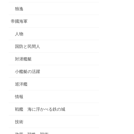
独逸
帝國海軍
人物
国防と民間人
対潜艦艇
小艦艇の活躍
巡洋艦
情報
戦艦 海に浮かべる鉄の城
技術