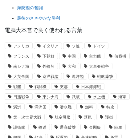
海防艦の奮闘
最後のささやかな勝利
電脳大本営で良く使われる言葉
アメリカ
イタリア
ソ連
ドイツ
フランス
下朝鮮
中国
主力艦
偵察機
南シナ海
外輪船
大和
大東亜戦争
大英帝国
巡洋戦艦
巡洋艦
戦略爆撃
戦艦
戦闘機
支那
日本海海戦
日露戦争
東シナ海
武蔵
水上機
海軍
満洲
満洲国
潜水艦
燃料
特攻
第一次世界大戦
航空母艦
蒸気
護衛
護衛艦
輸送
通商破壊
金剛級
陸軍
韓国
領海
駆逐艦
高速戦艦
魚雷