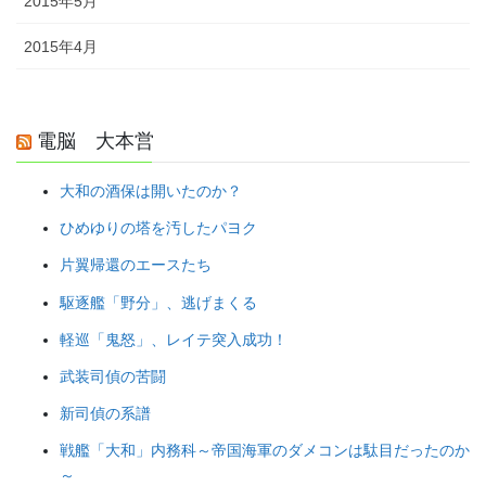
2015年5月
2015年4月
電脳 大本営
大和の酒保は開いたのか？
ひめゆりの塔を汚したパヨク
片翼帰還のエースたち
駆逐艦「野分」、逃げまくる
軽巡「鬼怒」、レイテ突入成功！
武装司偵の苦闘
新司偵の系譜
戦艦「大和」内務科～帝国海軍のダメコンは駄目だったのか
～