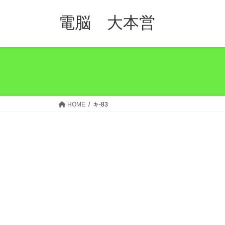
コ
ナ
ン
ビ
電脳 大本営
テ
ゲ
ン
ー
ツ
シ
へ
ョ
ス
ン
キ
に
ッ
移
HOME
キ-83
プ
動