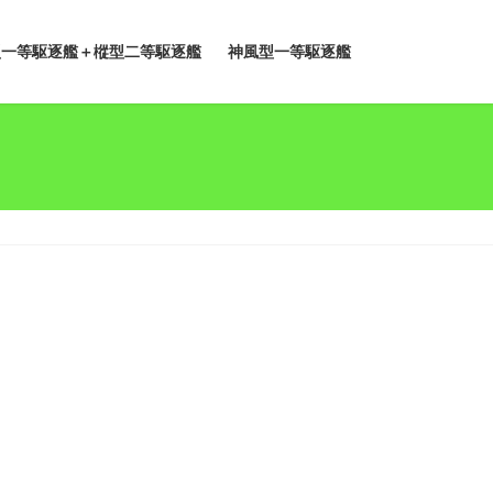
型一等駆逐艦＋樅型二等駆逐艦
神風型一等駆逐艦