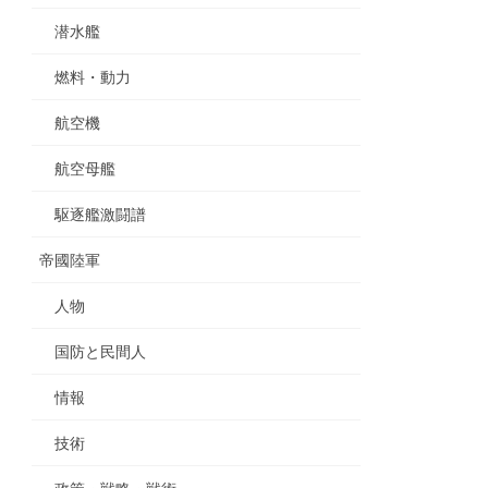
潜水艦
燃料・動力
航空機
航空母艦
駆逐艦激闘譜
帝國陸軍
人物
国防と民間人
情報
技術