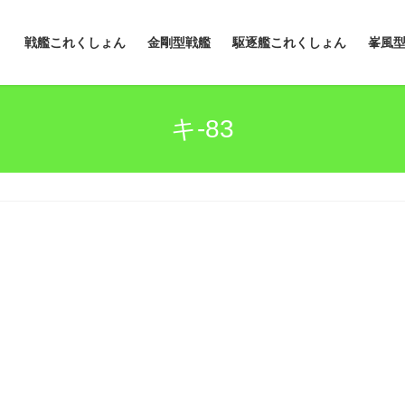
戦艦これくしょん
金剛型戦艦
駆逐艦これくしょん
峯風
キ-83