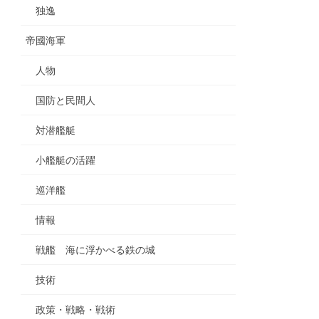
独逸
帝國海軍
人物
国防と民間人
対潜艦艇
小艦艇の活躍
巡洋艦
情報
戦艦 海に浮かべる鉄の城
技術
政策・戦略・戦術