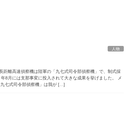
人物
長距離高速偵察機は陸軍の「九七式司令部偵察機」で、制式採
7）年8月には支那事変に投入されて大きな成果を挙げました。 メ
九七式司令部偵察機」は我が […]