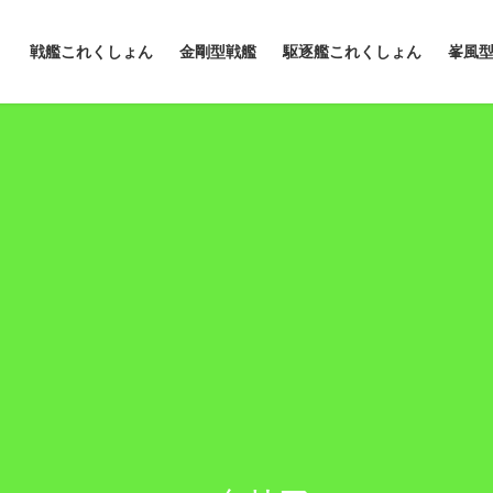
戦艦これくしょん
金剛型戦艦
駆逐艦これくしょん
峯風