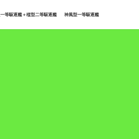
型一等駆逐艦＋樅型二等駆逐艦
神風型一等駆逐艦