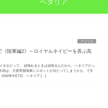
ヘタリア
アメリカ
で《陸軍編2》～ロイヤルネイビーを弄ぶ高
イタ公だって。 頑張れるときは頑張るんだから、ヘタリアだっ
 今回は、大英帝国海軍にスポットが当たってしまうかも、です
940年9月7日、ヘタリア […]