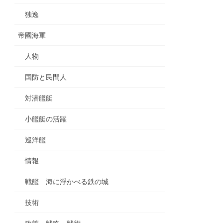
独逸
帝國海軍
人物
国防と民間人
対潜艦艇
小艦艇の活躍
巡洋艦
情報
戦艦 海に浮かべる鉄の城
技術