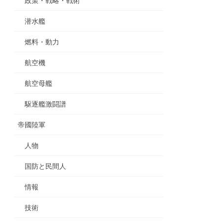
政策・戦略・戦術
潜水艦
燃料・動力
航空機
航空母艦
駆逐艦激闘譜
帝國陸軍
人物
国防と民間人
情報
技術