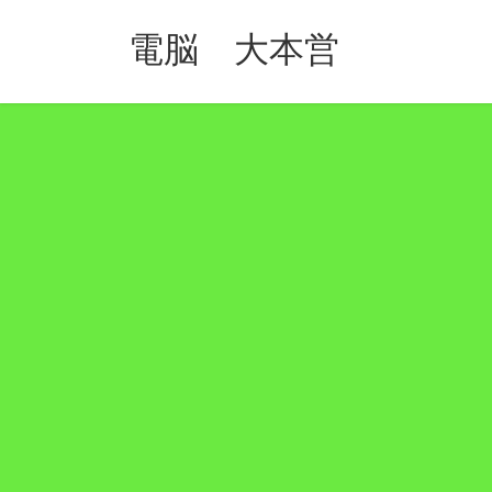
コ
ナ
ン
ビ
電脳 大本営
テ
ゲ
ン
ー
ツ
シ
へ
ョ
ス
ン
キ
に
ッ
移
プ
動