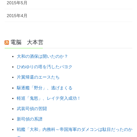
2015年5月
2015年4月
電脳 大本営
大和の酒保は開いたのか？
ひめゆりの塔を汚したパヨク
片翼帰還のエースたち
駆逐艦「野分」、逃げまくる
軽巡「鬼怒」、レイテ突入成功！
武装司偵の苦闘
新司偵の系譜
戦艦「大和」内務科～帝国海軍のダメコンは駄目だったのか
～