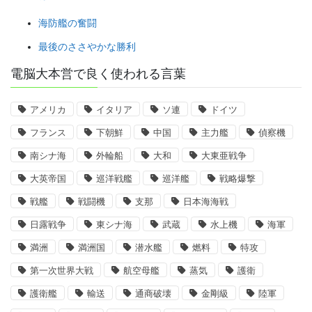
海防艦の奮闘
最後のささやかな勝利
電脳大本営で良く使われる言葉
アメリカ
イタリア
ソ連
ドイツ
フランス
下朝鮮
中国
主力艦
偵察機
南シナ海
外輪船
大和
大東亜戦争
大英帝国
巡洋戦艦
巡洋艦
戦略爆撃
戦艦
戦闘機
支那
日本海海戦
日露戦争
東シナ海
武蔵
水上機
海軍
満洲
満洲国
潜水艦
燃料
特攻
第一次世界大戦
航空母艦
蒸気
護衛
護衛艦
輸送
通商破壊
金剛級
陸軍