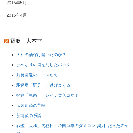
2015年5月
2015年4月
電脳 大本営
大和の酒保は開いたのか？
ひめゆりの塔を汚したパヨク
片翼帰還のエースたち
駆逐艦「野分」、逃げまくる
軽巡「鬼怒」、レイテ突入成功！
武装司偵の苦闘
新司偵の系譜
戦艦「大和」内務科～帝国海軍のダメコンは駄目だったのか
～