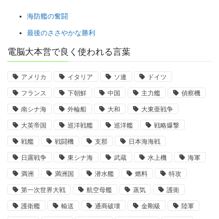
海防艦の奮闘
最後のささやかな勝利
電脳大本営で良く使われる言葉
アメリカ
イタリア
ソ連
ドイツ
フランス
下朝鮮
中国
主力艦
偵察機
南シナ海
外輪船
大和
大東亜戦争
大英帝国
巡洋戦艦
巡洋艦
戦略爆撃
戦艦
戦闘機
支那
日本海海戦
日露戦争
東シナ海
武蔵
水上機
海軍
満洲
満洲国
潜水艦
燃料
特攻
第一次世界大戦
航空母艦
蒸気
護衛
護衛艦
輸送
通商破壊
金剛級
陸軍