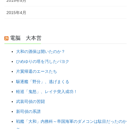
2015年5月
2015年4月
電脳 大本営
大和の酒保は開いたのか？
ひめゆりの塔を汚したパヨク
片翼帰還のエースたち
駆逐艦「野分」、逃げまくる
軽巡「鬼怒」、レイテ突入成功！
武装司偵の苦闘
新司偵の系譜
戦艦「大和」内務科～帝国海軍のダメコンは駄目だったのか
～