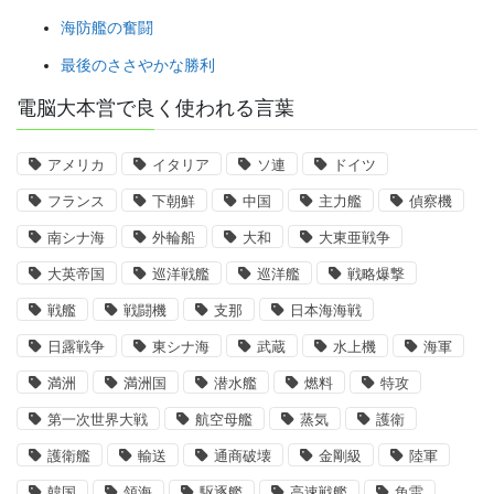
海防艦の奮闘
最後のささやかな勝利
電脳大本営で良く使われる言葉
アメリカ
イタリア
ソ連
ドイツ
フランス
下朝鮮
中国
主力艦
偵察機
南シナ海
外輪船
大和
大東亜戦争
大英帝国
巡洋戦艦
巡洋艦
戦略爆撃
戦艦
戦闘機
支那
日本海海戦
日露戦争
東シナ海
武蔵
水上機
海軍
満洲
満洲国
潜水艦
燃料
特攻
第一次世界大戦
航空母艦
蒸気
護衛
護衛艦
輸送
通商破壊
金剛級
陸軍
韓国
領海
駆逐艦
高速戦艦
魚雷