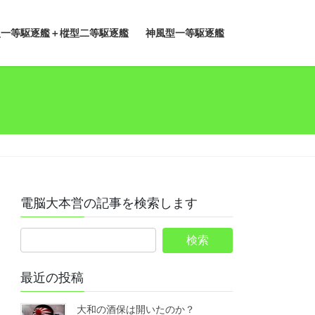
型一等駆逐艦＋樅型二等駆逐艦
神風型一等駆逐艦
電脳大本営の記事を検索します
最近の投稿
大和の酒保は開いたのか？