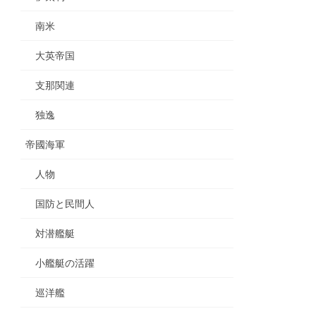
南米
大英帝国
支那関連
独逸
帝國海軍
人物
国防と民間人
対潜艦艇
小艦艇の活躍
巡洋艦