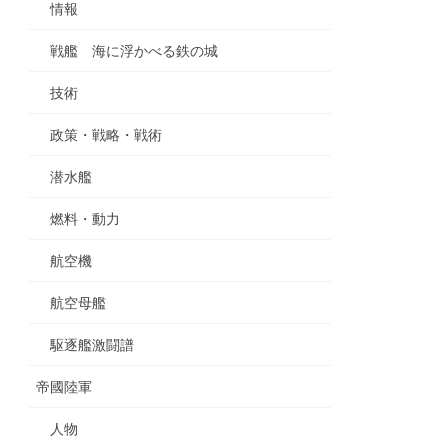
情報
戦艦 海に浮かべる鉄の城
技術
政策・戦略・戦術
潜水艦
燃料・動力
航空機
航空母艦
駆逐艦激闘譜
帝國陸軍
人物