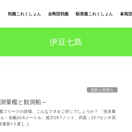
戦艦これくしょん
金剛型戦艦
駆逐艦これくしょん
峯風
伊豆七島
国防と民間人
～測量艦と観測船～
艦フリークの皆様、こんなフネをご存じでしょうか？ 「排水量
トル・全幅10.6メートル、速力19.7ノット、武装；12.7センチ高
連装×２基 […]