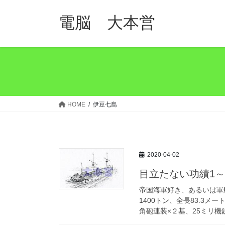
コ
ナ
ン
ビ
電脳 大本営
テ
ゲ
ン
ー
ツ
シ
へ
ョ
ス
ン
キ
に
ッ
移
HOME
伊豆七島
プ
動
2020-04-02
目立たない功績1
帝国海軍好き、あるいは軍
1400トン、全長83.3メー
角砲連装×２基、25ミリ機銃