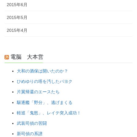
2015年6月
2015年5月
2015年4月
電脳 大本営
大和の酒保は開いたのか？
ひめゆりの塔を汚したパヨク
片翼帰還のエースたち
駆逐艦「野分」、逃げまくる
軽巡「鬼怒」、レイテ突入成功！
武装司偵の苦闘
新司偵の系譜