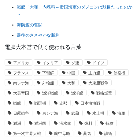
戦艦「大和」内務科～帝国海軍のダメコンは駄目だったのか
～
海防艦の奮闘
最後のささやかな勝利
電脳大本営で良く使われる言葉
アメリカ
イタリア
ソ連
ドイツ
フランス
下朝鮮
中国
主力艦
偵察機
南シナ海
外輪船
大和
大東亜戦争
大英帝国
巡洋戦艦
巡洋艦
戦略爆撃
戦艦
戦闘機
支那
日本海海戦
日露戦争
東シナ海
武蔵
水上機
海軍
満洲
満洲国
潜水艦
燃料
特攻
第一次世界大戦
航空母艦
蒸気
護衛