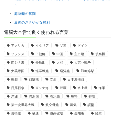
～
海防艦の奮闘
最後のささやかな勝利
電脳大本営で良く使われる言葉
アメリカ
イタリア
ソ連
ドイツ
フランス
下朝鮮
中国
主力艦
偵察機
南シナ海
外輪船
大和
大東亜戦争
大英帝国
巡洋戦艦
巡洋艦
戦略爆撃
戦艦
戦闘機
支那
日本海海戦
日露戦争
東シナ海
武蔵
水上機
海軍
満洲
満洲国
潜水艦
燃料
特攻
第一次世界大戦
航空母艦
蒸気
護衛
護衛艦
輸送
通商破壊
金剛級
陸軍