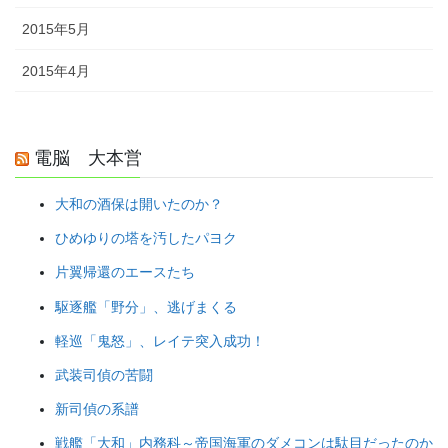
2015年5月
2015年4月
電脳 大本営
大和の酒保は開いたのか？
ひめゆりの塔を汚したパヨク
片翼帰還のエースたち
駆逐艦「野分」、逃げまくる
軽巡「鬼怒」、レイテ突入成功！
武装司偵の苦闘
新司偵の系譜
戦艦「大和」内務科～帝国海軍のダメコンは駄目だったのか