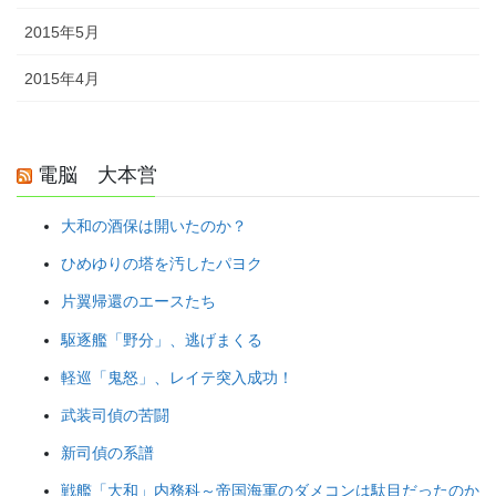
2015年5月
2015年4月
電脳 大本営
大和の酒保は開いたのか？
ひめゆりの塔を汚したパヨク
片翼帰還のエースたち
駆逐艦「野分」、逃げまくる
軽巡「鬼怒」、レイテ突入成功！
武装司偵の苦闘
新司偵の系譜
戦艦「大和」内務科～帝国海軍のダメコンは駄目だったのか