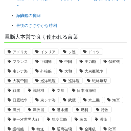
～
海防艦の奮闘
最後のささやかな勝利
電脳大本営で良く使われる言葉
アメリカ
イタリア
ソ連
ドイツ
フランス
下朝鮮
中国
主力艦
偵察機
南シナ海
外輪船
大和
大東亜戦争
大英帝国
巡洋戦艦
巡洋艦
戦略爆撃
戦艦
戦闘機
支那
日本海海戦
日露戦争
東シナ海
武蔵
水上機
海軍
満洲
満洲国
潜水艦
燃料
特攻
第一次世界大戦
航空母艦
蒸気
護衛
護衛艦
輸送
通商破壊
金剛級
陸軍