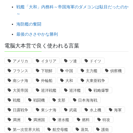
戦艦「大和」内務科～帝国海軍のダメコンは駄目だったのか
～
海防艦の奮闘
最後のささやかな勝利
電脳大本営で良く使われる言葉
アメリカ
イタリア
ソ連
ドイツ
フランス
下朝鮮
中国
主力艦
偵察機
南シナ海
外輪船
大和
大東亜戦争
大英帝国
巡洋戦艦
巡洋艦
戦略爆撃
戦艦
戦闘機
支那
日本海海戦
日露戦争
東シナ海
武蔵
水上機
海軍
満洲
満洲国
潜水艦
燃料
特攻
第一次世界大戦
航空母艦
蒸気
護衛