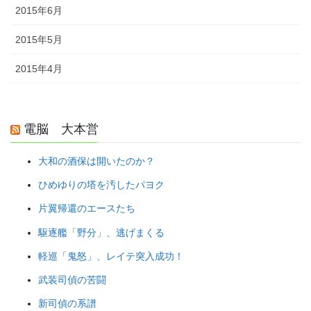
2015年6月
2015年5月
2015年4月
電脳 大本営
大和の酒保は開いたのか？
ひめゆりの塔を汚したパヨク
片翼帰還のエースたち
駆逐艦「野分」、逃げまくる
軽巡「鬼怒」、レイテ突入成功！
武装司偵の苦闘
新司偵の系譜