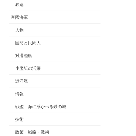
独逸
帝國海軍
人物
国防と民間人
対潜艦艇
小艦艇の活躍
巡洋艦
情報
戦艦 海に浮かべる鉄の城
技術
政策・戦略・戦術