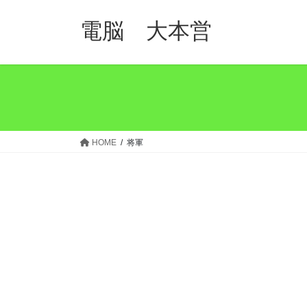
コ
ナ
ン
ビ
電脳 大本営
テ
ゲ
ン
ー
ツ
シ
へ
ョ
ス
ン
キ
に
ッ
移
HOME
将軍
プ
動