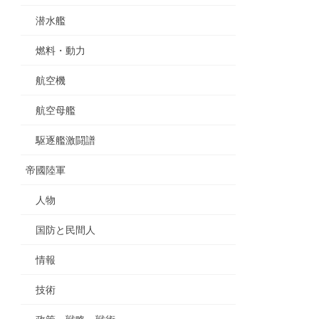
潜水艦
燃料・動力
航空機
航空母艦
駆逐艦激闘譜
帝國陸軍
人物
国防と民間人
情報
技術