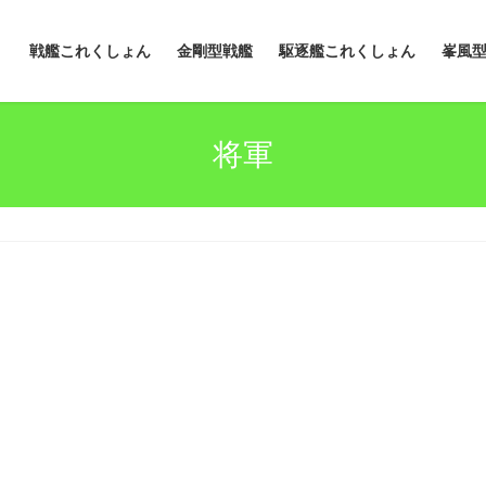
戦艦これくしょん
金剛型戦艦
駆逐艦これくしょん
峯風
将軍