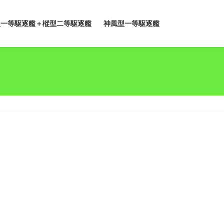
型一等駆逐艦＋樅型二等駆逐艦
神風型一等駆逐艦