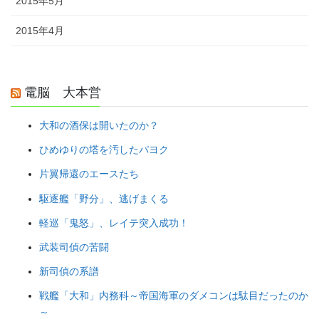
2015年5月
2015年4月
電脳 大本営
大和の酒保は開いたのか？
ひめゆりの塔を汚したパヨク
片翼帰還のエースたち
駆逐艦「野分」、逃げまくる
軽巡「鬼怒」、レイテ突入成功！
武装司偵の苦闘
新司偵の系譜
戦艦「大和」内務科～帝国海軍のダメコンは駄目だったのか
～