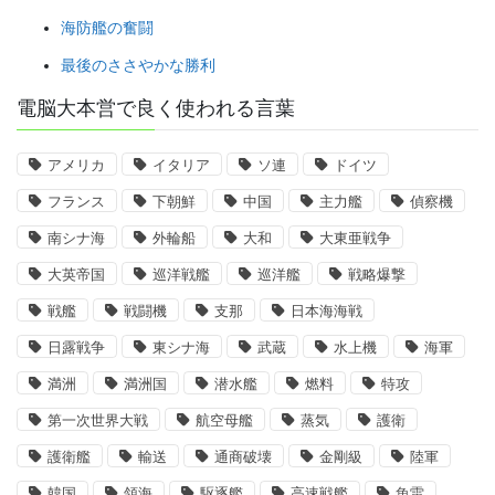
海防艦の奮闘
最後のささやかな勝利
電脳大本営で良く使われる言葉
アメリカ
イタリア
ソ連
ドイツ
フランス
下朝鮮
中国
主力艦
偵察機
南シナ海
外輪船
大和
大東亜戦争
大英帝国
巡洋戦艦
巡洋艦
戦略爆撃
戦艦
戦闘機
支那
日本海海戦
日露戦争
東シナ海
武蔵
水上機
海軍
満洲
満洲国
潜水艦
燃料
特攻
第一次世界大戦
航空母艦
蒸気
護衛
護衛艦
輸送
通商破壊
金剛級
陸軍
韓国
領海
駆逐艦
高速戦艦
魚雷