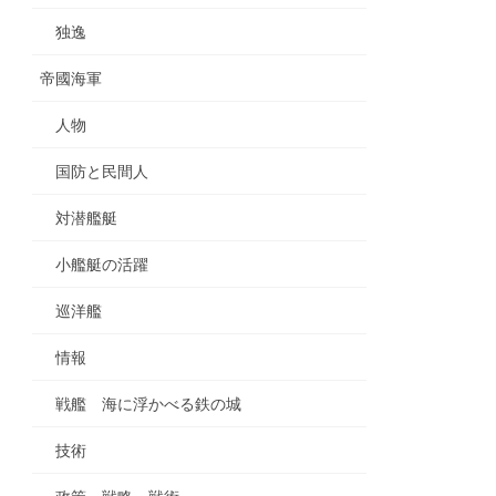
独逸
帝國海軍
人物
国防と民間人
対潜艦艇
小艦艇の活躍
巡洋艦
情報
戦艦 海に浮かべる鉄の城
技術