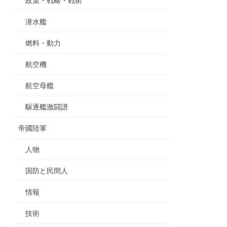
政策・戦略・戦術
潜水艦
燃料・動力
航空機
航空母艦
駆逐艦激闘譜
帝國陸軍
人物
国防と民間人
情報
技術