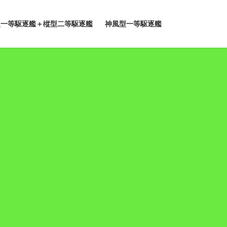
型一等駆逐艦＋樅型二等駆逐艦
神風型一等駆逐艦