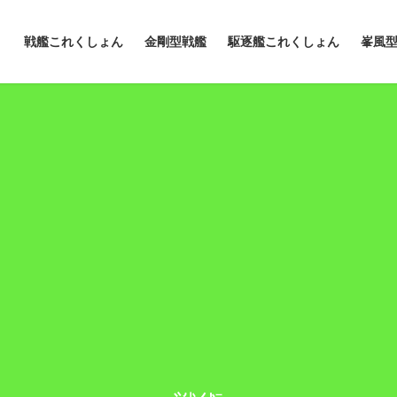
戦艦これくしょん
金剛型戦艦
駆逐艦これくしょん
峯風