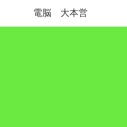
コ
ナ
ン
ビ
電脳 大本営
テ
ゲ
ン
ー
ツ
シ
へ
ョ
ス
ン
キ
に
ッ
移
プ
動