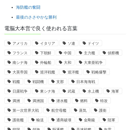
海防艦の奮闘
最後のささやかな勝利
電脳大本営で良く使われる言葉
アメリカ
イタリア
ソ連
ドイツ
フランス
下朝鮮
中国
主力艦
偵察機
南シナ海
外輪船
大和
大東亜戦争
大英帝国
巡洋戦艦
巡洋艦
戦略爆撃
戦艦
戦闘機
支那
日本海海戦
日露戦争
東シナ海
武蔵
水上機
海軍
満洲
満洲国
潜水艦
燃料
特攻
第一次世界大戦
航空母艦
蒸気
護衛
護衛艦
輸送
通商破壊
金剛級
陸軍
韓国
領海
駆逐艦
高速戦艦
魚雷