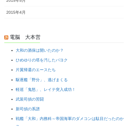
2015年5月
2015年4月
電脳 大本営
大和の酒保は開いたのか？
ひめゆりの塔を汚したパヨク
片翼帰還のエースたち
駆逐艦「野分」、逃げまくる
軽巡「鬼怒」、レイテ突入成功！
武装司偵の苦闘
新司偵の系譜
戦艦「大和」内務科～帝国海軍のダメコンは駄目だったのか
～