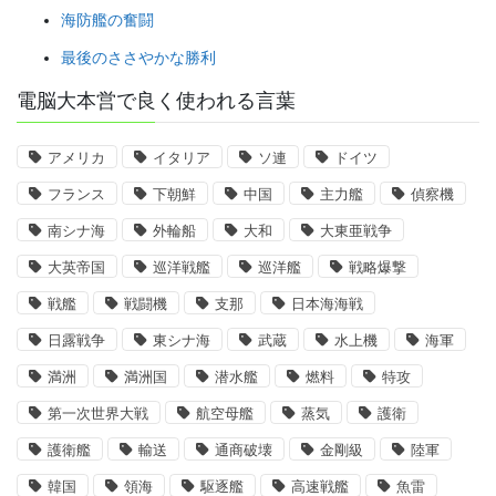
海防艦の奮闘
最後のささやかな勝利
電脳大本営で良く使われる言葉
アメリカ
イタリア
ソ連
ドイツ
フランス
下朝鮮
中国
主力艦
偵察機
南シナ海
外輪船
大和
大東亜戦争
大英帝国
巡洋戦艦
巡洋艦
戦略爆撃
戦艦
戦闘機
支那
日本海海戦
日露戦争
東シナ海
武蔵
水上機
海軍
満洲
満洲国
潜水艦
燃料
特攻
第一次世界大戦
航空母艦
蒸気
護衛
護衛艦
輸送
通商破壊
金剛級
陸軍
韓国
領海
駆逐艦
高速戦艦
魚雷