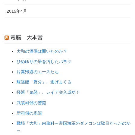
2015年4月
電脳 大本営
大和の酒保は開いたのか？
ひめゆりの塔を汚したパヨク
片翼帰還のエースたち
駆逐艦「野分」、逃げまくる
軽巡「鬼怒」、レイテ突入成功！
武装司偵の苦闘
新司偵の系譜
戦艦「大和」内務科～帝国海軍のダメコンは駄目だったのか
～