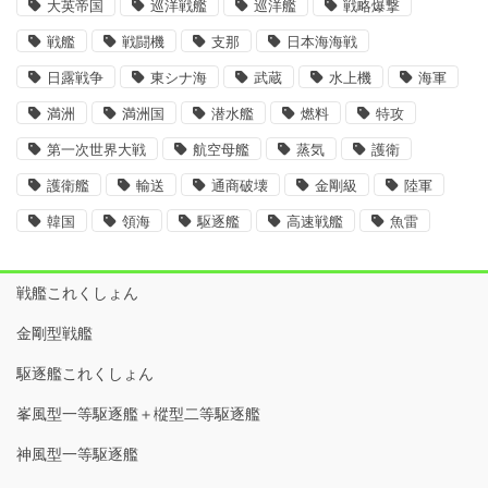
大英帝国
巡洋戦艦
巡洋艦
戦略爆撃
戦艦
戦闘機
支那
日本海海戦
日露戦争
東シナ海
武蔵
水上機
海軍
満洲
満洲国
潜水艦
燃料
特攻
第一次世界大戦
航空母艦
蒸気
護衛
護衛艦
輸送
通商破壊
金剛級
陸軍
韓国
領海
駆逐艦
高速戦艦
魚雷
戦艦これくしょん
金剛型戦艦
駆逐艦これくしょん
峯風型一等駆逐艦＋樅型二等駆逐艦
神風型一等駆逐艦