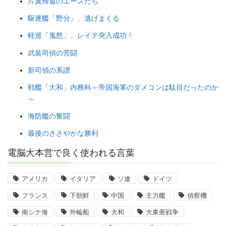
片翼帰還のエースたち
駆逐艦「野分」、逃げまくる
軽巡「鬼怒」、レイテ突入成功！
武装司偵の苦闘
新司偵の系譜
戦艦「大和」内務科～帝国海軍のダメコンは駄目だったのか
～
海防艦の奮闘
最後のささやかな勝利
電脳大本営で良く使われる言葉
アメリカ
イタリア
ソ連
ドイツ
フランス
下朝鮮
中国
主力艦
偵察機
南シナ海
外輪船
大和
大東亜戦争