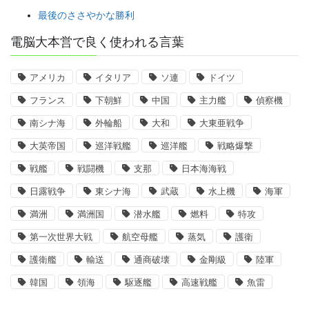
最後のささやかな勝利
電脳大本営で良く使われる言葉
アメリカ
イタリア
ソ連
ドイツ
フランス
下朝鮮
中国
主力艦
偵察機
南シナ海
外輪船
大和
大東亜戦争
大英帝国
巡洋戦艦
巡洋艦
戦略爆撃
戦艦
戦闘機
支那
日本海海戦
日露戦争
東シナ海
武蔵
水上機
海軍
満洲
満洲国
潜水艦
燃料
特攻
第一次世界大戦
航空母艦
蒸気
護衛
護衛艦
輸送
通商破壊
金剛級
陸軍
韓国
領海
駆逐艦
高速戦艦
魚雷