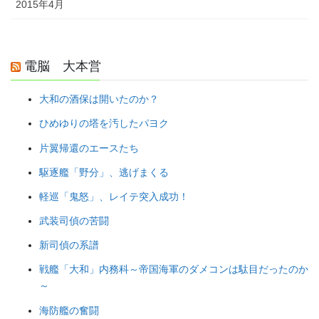
2015年4月
電脳 大本営
大和の酒保は開いたのか？
ひめゆりの塔を汚したパヨク
片翼帰還のエースたち
駆逐艦「野分」、逃げまくる
軽巡「鬼怒」、レイテ突入成功！
武装司偵の苦闘
新司偵の系譜
戦艦「大和」内務科～帝国海軍のダメコンは駄目だったのか
～
海防艦の奮闘