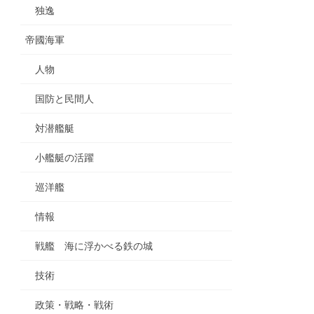
独逸
帝國海軍
人物
国防と民間人
対潜艦艇
小艦艇の活躍
巡洋艦
情報
戦艦 海に浮かべる鉄の城
技術
政策・戦略・戦術