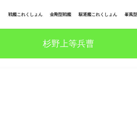
戦艦これくしょん
金剛型戦艦
駆逐艦これくしょん
峯風
杉野上等兵曹