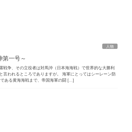
人物
神第一号～
露戦争、その立役者は対馬沖（日本海海戦）で世界的な大勝利
と言われるところでありますが。 海軍にとってはシーレーン防
である黄海海戦まで、帝国海軍の闘 […]