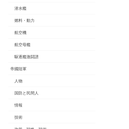
潜水艦
燃料・動力
航空機
航空母艦
駆逐艦激闘譜
帝國陸軍
人物
国防と民間人
情報
技術