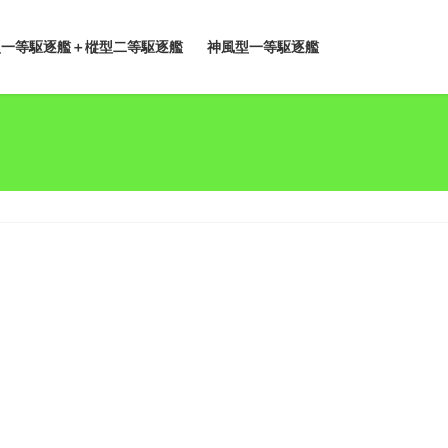
型一等駆逐艦＋樅型二等駆逐艦
神風型一等駆逐艦