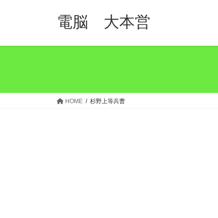
コ
ナ
ン
ビ
電脳 大本営
テ
ゲ
ン
ー
ツ
シ
へ
ョ
ス
ン
キ
に
ッ
移
HOME
杉野上等兵曹
プ
動