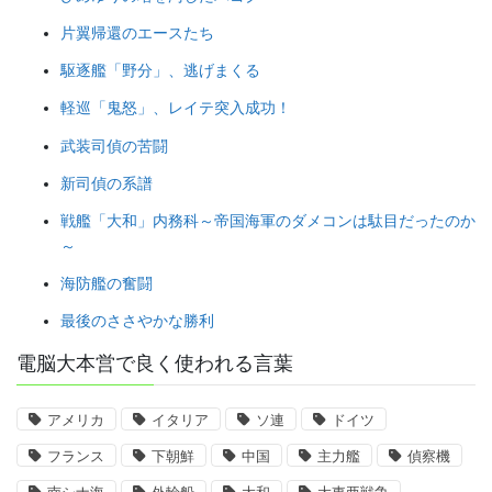
片翼帰還のエースたち
駆逐艦「野分」、逃げまくる
軽巡「鬼怒」、レイテ突入成功！
武装司偵の苦闘
新司偵の系譜
戦艦「大和」内務科～帝国海軍のダメコンは駄目だったのか
～
海防艦の奮闘
最後のささやかな勝利
電脳大本営で良く使われる言葉
アメリカ
イタリア
ソ連
ドイツ
フランス
下朝鮮
中国
主力艦
偵察機