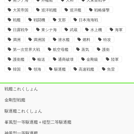
南シナ海
外輪船
大和
大東亜戦争
大英帝国
巡洋戦艦
巡洋艦
戦略爆撃
戦艦
戦闘機
支那
日本海海戦
日露戦争
東シナ海
武蔵
水上機
海軍
満洲
満洲国
潜水艦
燃料
特攻
第一次世界大戦
航空母艦
蒸気
護衛
護衛艦
輸送
通商破壊
金剛級
陸軍
韓国
領海
駆逐艦
高速戦艦
魚雷
戦艦これくしょん
金剛型戦艦
駆逐艦これくしょん
峯風型一等駆逐艦＋樅型二等駆逐艦
神風型一等駆逐艦