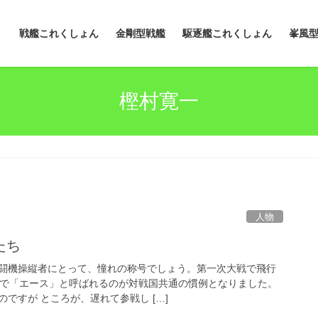
戦艦これくしょん
金剛型戦艦
駆逐艦これくしょん
峯風
樫村寛一
人物
たち
闘機操縦者にとって、憧れの称号でしょう。第一次大戦で飛行
墜で「エース」と呼ばれるのが対戦国共通の慣例となりました。
ですが ところが、遅れて参戦し […]