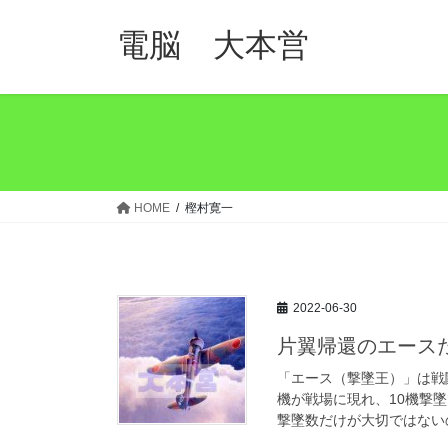
コ
ナ
ン
ビ
電脳 大本営
テ
ゲ
ン
ー
ツ
シ
へ
ョ
ス
ン
キ
に
ッ
移
HOME
樫村寛一
プ
動
2022-06-30
片翼帰還のエース
「エース（撃墜王）」は戦
機が戦場に現れ、10機撃
撃墜数だけが大切ではないの