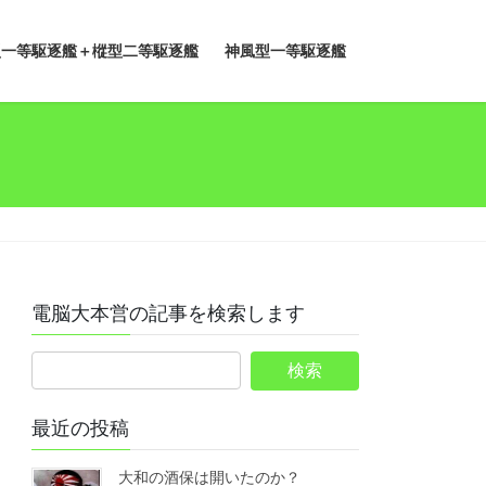
型一等駆逐艦＋樅型二等駆逐艦
神風型一等駆逐艦
電脳大本営の記事を検索します
最近の投稿
大和の酒保は開いたのか？