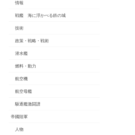
情報
戦艦 海に浮かべる鉄の城
技術
政策・戦略・戦術
潜水艦
燃料・動力
航空機
航空母艦
駆逐艦激闘譜
帝國陸軍
人物