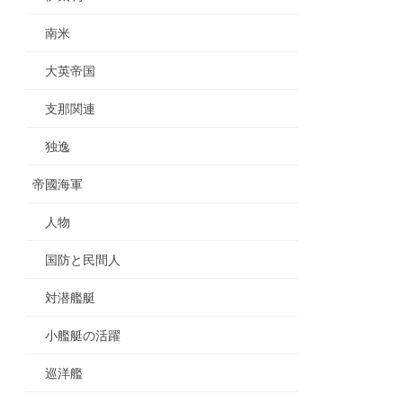
南米
大英帝国
支那関連
独逸
帝國海軍
人物
国防と民間人
対潜艦艇
小艦艇の活躍
巡洋艦