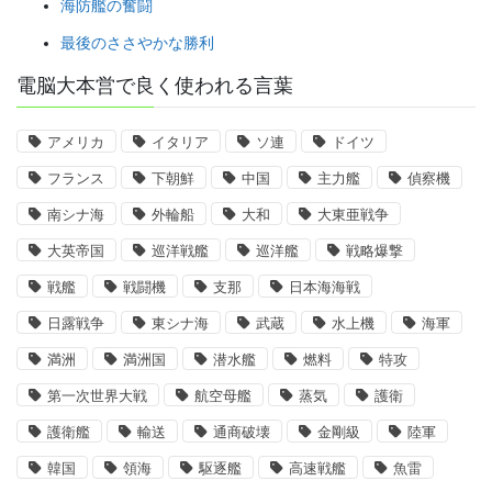
海防艦の奮闘
最後のささやかな勝利
電脳大本営で良く使われる言葉
アメリカ
イタリア
ソ連
ドイツ
フランス
下朝鮮
中国
主力艦
偵察機
南シナ海
外輪船
大和
大東亜戦争
大英帝国
巡洋戦艦
巡洋艦
戦略爆撃
戦艦
戦闘機
支那
日本海海戦
日露戦争
東シナ海
武蔵
水上機
海軍
満洲
満洲国
潜水艦
燃料
特攻
第一次世界大戦
航空母艦
蒸気
護衛
護衛艦
輸送
通商破壊
金剛級
陸軍
韓国
領海
駆逐艦
高速戦艦
魚雷