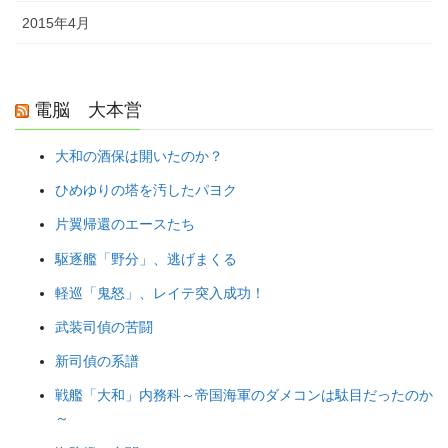
2015年4月
電脳 大本営
大和の酒保は開いたのか？
ひめゆりの塔を汚したパヨク
片翼帰還のエースたち
駆逐艦「野分」、逃げまくる
軽巡「鬼怒」、レイテ突入成功！
武装司偵の苦闘
新司偵の系譜
戦艦「大和」内務科～帝国海軍のダメコンは駄目だったのか
～