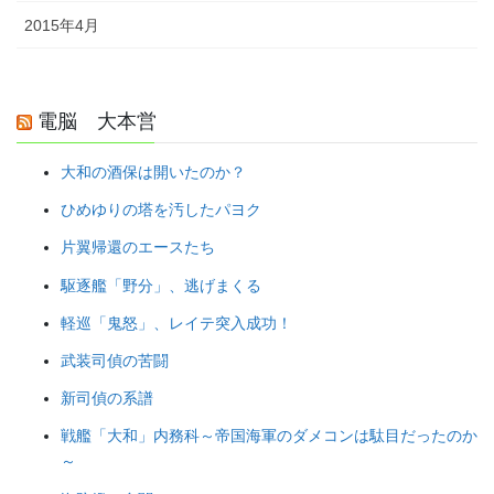
2015年4月
電脳 大本営
大和の酒保は開いたのか？
ひめゆりの塔を汚したパヨク
片翼帰還のエースたち
駆逐艦「野分」、逃げまくる
軽巡「鬼怒」、レイテ突入成功！
武装司偵の苦闘
新司偵の系譜
戦艦「大和」内務科～帝国海軍のダメコンは駄目だったのか
～