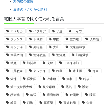
海防艦の奮闘
最後のささやかな勝利
電脳大本営で良く使われる言葉
アメリカ
イタリア
ソ連
ドイツ
フランス
下朝鮮
中国
主力艦
偵察機
南シナ海
外輪船
大和
大東亜戦争
大英帝国
巡洋戦艦
巡洋艦
戦略爆撃
戦艦
戦闘機
支那
日本海海戦
日露戦争
東シナ海
武蔵
水上機
海軍
満洲
満洲国
潜水艦
燃料
特攻
第一次世界大戦
航空母艦
蒸気
護衛
護衛艦
輸送
通商破壊
金剛級
陸軍
韓国
領海
駆逐艦
高速戦艦
魚雷